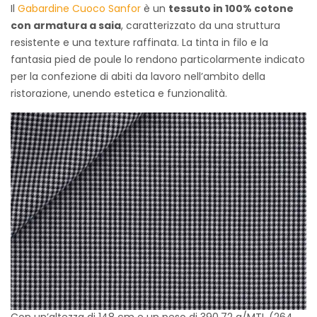
Il
Gabardine Cuoco Sanfor
è un
tessuto in 100% cotone
con armatura a saia
, caratterizzato da una struttura
resistente e una texture raffinata. La tinta in filo e la
fantasia pied de poule lo rendono particolarmente indicato
per la confezione di abiti da lavoro nell’ambito della
ristorazione, unendo estetica e funzionalità.
Con un’altezza di 148 cm e un peso di 390,72 g/MTL (264