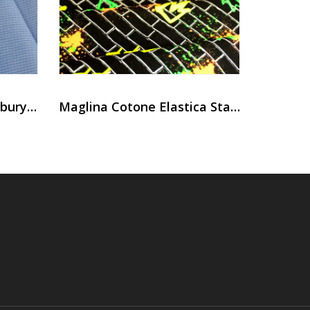
Camiceria Popeline Banbury Cm 150
Maglina Cotone Elastica Stampata Malibu’ Neon