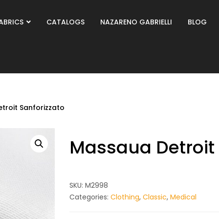
ABRICS
CATALOGS
NAZARENO GABRIELLI
BLOG
troit Sanforizzato
Massaua Detroit 
SKU:
M2998
Categories:
Clothing
,
Classic
,
Medical