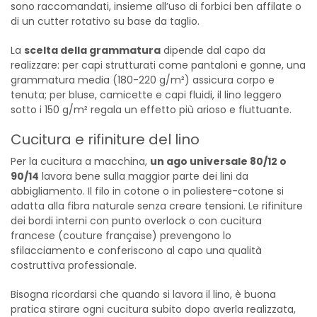
sono raccomandati, insieme all’uso di forbici ben affilate o
di un cutter rotativo su base da taglio.
La
scelta della grammatura
dipende dal capo da
realizzare: per capi strutturati come pantaloni e gonne, una
grammatura media (180-220 g/m²) assicura corpo e
tenuta; per bluse, camicette e capi fluidi, il lino leggero
sotto i 150 g/m² regala un effetto più arioso e fluttuante.
Cucitura e rifiniture del lino
Per la cucitura a macchina,
un ago universale 80/12 o
90/14
lavora bene sulla maggior parte dei lini da
abbigliamento. Il filo in cotone o in poliestere-cotone si
adatta alla fibra naturale senza creare tensioni. Le rifiniture
dei bordi interni con punto overlock o con cucitura
francese (couture française) prevengono lo
sfilacciamento e conferiscono al capo una qualità
costruttiva professionale.
Bisogna ricordarsi che quando si lavora il lino, è buona
pratica stirare ogni cucitura subito dopo averla realizzata,