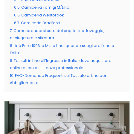
6.5
Camiceria Tamigi M/Lino
6.6
Camiceria Westbrook
6.7
Camiceria Bradford
7
Come prendersi cura dei capi in lino: lavaggio,
asciugatura e stiratura
8
Lino Puro 100% o Misto Lino: quando scegliere l’uno o
l’altro
9
Tessuti in Lino all’Ingrosso in Italia: dove acquistare
online e con assistenza professionale
10
FAQ-Domande Frequenti sul Tessuto di Lino per
Abbigliamento