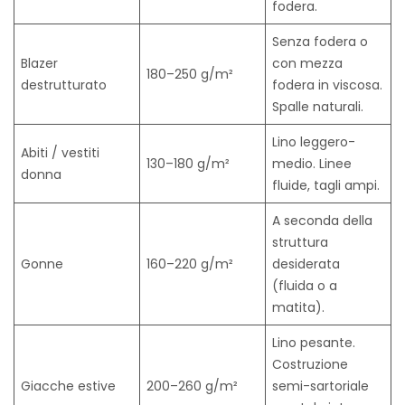
fodera.
Senza fodera o
Blazer
con mezza
180–250 g/m²
destrutturato
fodera in viscosa.
Spalle naturali.
Lino leggero-
Abiti / vestiti
130–180 g/m²
medio. Linee
donna
fluide, tagli ampi.
A seconda della
struttura
Gonne
160–220 g/m²
desiderata
(fluida o a
matita).
Lino pesante.
Costruzione
Giacche estive
200–260 g/m²
semi-sartoriale