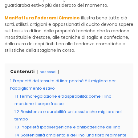
guardaroba estivo più desiderato del momento.
Manifattura Foderami Cimmino
illustra bene tutto ciò
sarti, stilisti, artigiani e appassionati di cucito devono sapere
sul tessuto di lino: dalle proprietà tecniche che lo rendono
insostituibile d’estate, alle tecniche di taglio e confezione,
dalla cura dei capi finiti fino alle tendenze cromatiche e
stilistiche della stagione in corso.
Contenuti
nascondi
1
Proprietà del tessuto di lino: perché è il migliore per
l’abbigliamento estivo
1.1
Termoregolazione e traspirabilità: come il lino
mantiene il corpo fresco
1.2
Resistenza e durabilità: un tessuto che migliora nel
tempo
1.3
Proprietà ipoallergeniche e antibatteriche del lino
1.4
Sostenibilità ambientale del lino: una fibra realmente