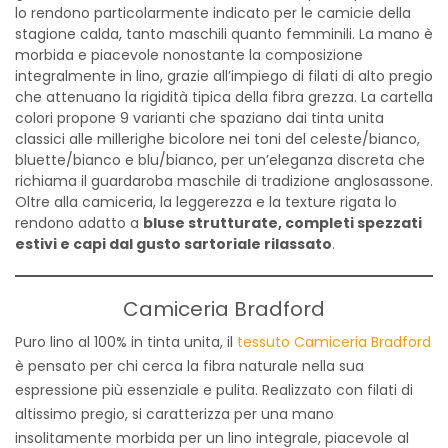
lo rendono particolarmente indicato per le camicie della
stagione calda, tanto maschili quanto femminili. La mano è
morbida e piacevole nonostante la composizione
integralmente in lino, grazie all’impiego di filati di alto pregio
che attenuano la rigidità tipica della fibra grezza. La cartella
colori propone 9 varianti che spaziano dai tinta unita
classici alle millerighe bicolore nei toni del celeste/bianco,
bluette/bianco e blu/bianco, per un’eleganza discreta che
richiama il guardaroba maschile di tradizione anglosassone.
Oltre alla camiceria, la leggerezza e la texture rigata lo
rendono adatto a
bluse strutturate, completi spezzati
estivi e capi dal gusto sartoriale rilassato
.
Camiceria Bradford
Puro lino al 100% in tinta unita, il
tessuto Camiceria Bradford
è pensato per chi cerca la fibra naturale nella sua
espressione più essenziale e pulita. Realizzato con filati di
altissimo pregio, si caratterizza per una mano
insolitamente morbida per un lino integrale, piacevole al