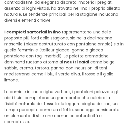
contraddistinti da eleganza discreta, materiali pregiati,
assenza di loghi vistosi, ha trovato nel lino il proprio alleato
naturale. Le tendenze principali per la stagione includono
diversi elementi chiave.
I completi sartoriali in lino
rappresentano una delle
proposte più forti della stagione, sia nella declinazione
maschile (blazer destrutturato con pantalone ampio) sia in
quella femminile (tailleur giacca-gonna o giacca-
pantalone con tagli morbidi). Le palette cromatiche
dominanti ruotano attorno ai
neutri caldi
come beige
sabbia, crema, tortora, panna, con incursioni di toni
mediterranei come il blu, il verde oliva, il rosso e il giallo
limone.
Le camicie in lino a righe verticali, i pantaloni palazzo e gli
abiti fluidi completano un guardaroba che celebra la
fisicità naturale del tessuto: le leggere pieghe del lino, un
tempo percepite come un difetto, sono oggi considerate
un elemento di stile che comunica autenticità e
ricercatezza.