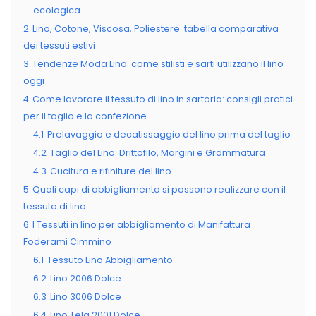
ecologica
2
Lino, Cotone, Viscosa, Poliestere: tabella comparativa
dei tessuti estivi
3
Tendenze Moda Lino: come stilisti e sarti utilizzano il lino
oggi
4
Come lavorare il tessuto di lino in sartoria: consigli pratici
per il taglio e la confezione
4.1
Prelavaggio e decatissaggio del lino prima del taglio
4.2
Taglio del Lino: Drittofilo, Margini e Grammatura
4.3
Cucitura e rifiniture del lino
5
Quali capi di abbigliamento si possono realizzare con il
tessuto di lino
6
I Tessuti in lino per abbigliamento di Manifattura
Foderami Cimmino
6.1
Tessuto Lino Abbigliamento
6.2
Lino 2006 Dolce
6.3
Lino 3006 Dolce
6.4
Lino Tela 2001 Dolce