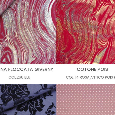
INA FLOCCATA GIVERNY
COTONE POIS
COL.260 BLU
COL. 14 ROSA ANTICO POIS 