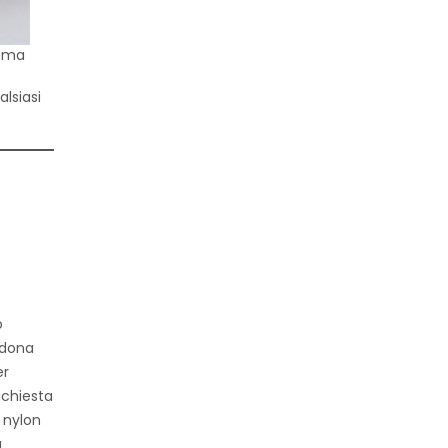
, ma
alsiasi
o
dona
er
ichiesta
 nylon
a