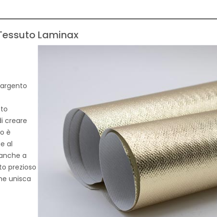
Tessuto Laminax
 argento
tto
i creare
to è
e al
 anche a
uto prezioso
che unisca