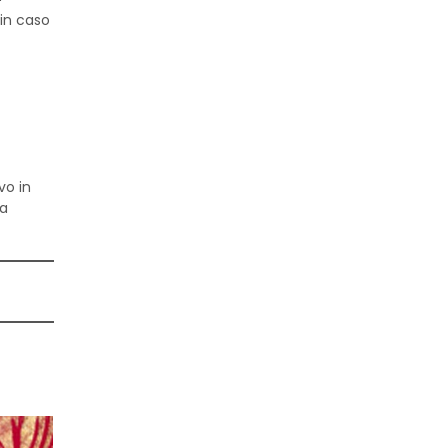
 in caso
vo in
da