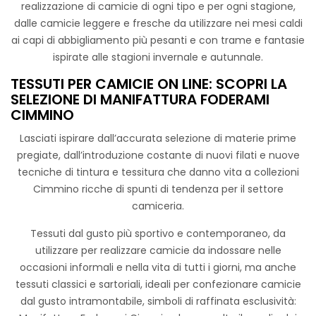
una particolare sensazione di freschezza.
realizzazione di camicie di ogni tipo e per ogni stagione,
dalle camicie leggere e fresche da utilizzare nei mesi caldi
Ideale per la realizzazione di camicie, abitini, gonne, tuniche
ai capi di abbigliamento più pesanti e con trame e fantasie
e piccoli accessori.
ispirate alle stagioni invernale e autunnale.
TESSUTI PER CAMICIE ON LINE: SCOPRI LA
SELEZIONE DI MANIFATTURA FODERAMI
CIMMINO
Lasciati ispirare dall’accurata selezione di materie prime
pregiate, dall’introduzione costante di nuovi filati e nuove
tecniche di tintura e tessitura che danno vita a collezioni
Cimmino ricche di spunti di tendenza per il settore
Camiceria Twill Belfast Cm 145
camiceria.
Tessuto specifico per la realizzazione di camicie Uomo /
Tessuti dal gusto più sportivo e contemporaneo, da
Donna. L’articolo è stato realizzato con filati di altissima
utilizzare per realizzare camicie da indossare nelle
qualità, titolo 50, che donano al prodotto una mano molto
occasioni informali e nella vita di tutti i giorni, ma anche
morbida, piacevole al tatto e confortevole sul corpo.
tessuti classici e sartoriali, ideali per confezionare camicie
L’articolo è disponibile in due colori dall’effetto cinzato.
dal gusto intramontabile, simboli di raffinata esclusività:
Grazie alla sua versatilità può essere utilizzato anche per