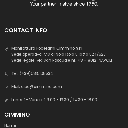
Tessuto morbido compatto e brillante dalla mano fresca,
realizzato utilizzando filati sottili.
Adatto per camiceria
CONTACT INFO
Manifattura Foderami Cimmino S.r.l
Sede operativa: CIS di Nola isola 5 lotto 524/527
Sede legale: Via San Pasquale nr. 48 – 80121 NAPOLI
Tel.
(+39)0815108534
Camiceria Twill Dandy Cm 148
Mail.
ciao@cimmino.com
Tessuto morbido compatto e brillante dalla mano fresca,
Lunedì - Venerdì: 9:00 - 13:30 / 14:30 - 18:00
realizzato utilizzando filati sottili.
CIMMINO
Adatto per camiceria
Home