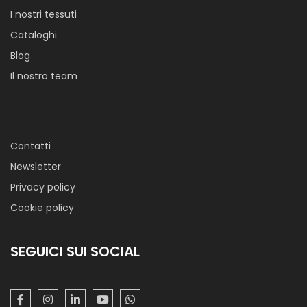
I nostri tessuti
Cataloghi
Blog
Il nostro team
Camiceria Dobby Bristol Cm 150
Tessuto morbido compatto e brillante dalla mano fresca,
Contatti
realizzato utilizzando filati sottili.
Newsletter
Adatto per camiceria
Privacy policy
Cookie policy
SEGUICI SUI SOCIAL