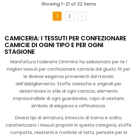
Showing 1–21 of 22 items
1
2
Camiceria Coventry Stretch
CAMICERIA: I TESSUTI PER CONFEZIONARE
Tessuto must have tinto filo scozzese ed a quadri. Adatto a
CAMICIE DI OGNI TIPO E PER OGNI
tutte le stagione e donerà un look sempre alla moda
STAGIONE
Manifattura Foderami Cimmino ha selezionato per te i
migliori tessuti per confezionare camicie dal giusto fit per
le diverse esigenze provenienti dal mondo
dell’abbigliamento. Stoffe classiche e originali per
determinare lo stile di ogni camicia, elemento
imprescindibile di ogni guardaroba, capo di vestiario
simbolo di eleganza e raffinatezza.
Camiceria Popeline Cambridge
Diversi tipi di armatura, intreccio di trama e ordito,
Tessuto morbido, lucente e piacevole al tatto. Il capo finito
caratterizzano i tessuti proposti in questa categoria, stoffe
risulta leggero, altamente traspirante , in grado di donare
compatte, resistenti e morbide al tatto, pensate per la