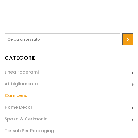
“punteggiato”.
Eccellente stabilità dimensionale al lavaggio grazie al
processo di sanforizzazione. Adatto per camiceria.
CATEGORIE
Linea Foderami
Abbigliamento
Camiceria
Home Decor
Sposa & Cerimonia
Tessuti Per Packaging