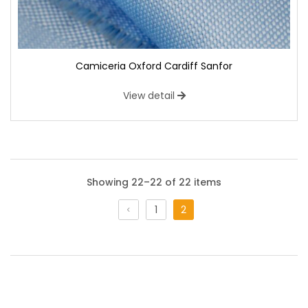
Camiceria Oxford Cardiff Sanfor
View detail
Showing 22–22 of 22 items
1
2
Camiceria Oxford Cardiff Sanfor
Tessuto dalla mano fresca è realizzato con filato di puro
cotone molto sottile. E’ realizzato con filati colorati in ordito
e filati bianchi in trama che donano il tipico aspetto