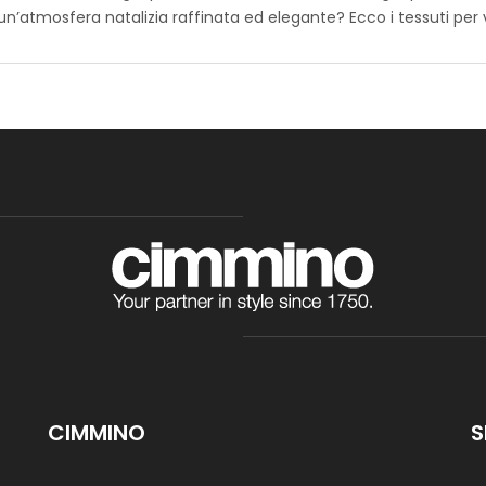
disegni disponibili, avrai la possibilità di 
un’atmosfera natalizia raffinata ed elegante? Ecco i tessuti per vi
personalizzati per decorare la tua casa o
durante le festività natalizie.
Tessuto Panama Carol
STANDARD 100 by OEKO-TEX®
Panama con base neutra arricchita da s
l’atmosfera gioiosa del Natale. Realizzato
per ogni decorazioni della casa che trasm
natalizie.
CIMMINO
S
Cotone Stampato Digital Xma