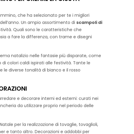
dendo il tulle ideale per avvolgere alberi di
vestire tavole e centrotavola. Grazie alla sua
mmino, che ha selezionato per te i migliori
utilizzato in molteplici modi, donando un aspetto
 dell’anno. Un ampio assortimento di
scampoli di
.
stività. Quali sono le caratteristiche che
sia a fare la differenza, con trame e disegni
ema natalizio nelle fantasie più disparate, come
 colori caldi ispirati alle festività. Tante le
le diverse tonalità di bianco e il rosso
CORAZIONI
arredare e decorare interni ed esterni: curati nei
n una versione natalizia con disegni e stampe
cheria da utilizzare proprio nel periodo delle
sto tessuto potrebbe essere utilizzato per creare
ni, grembiuli e borse regalo. I disegni e le
e come pupazzi di neve, slitte e schiaccianoci,
ale per la realizzazione di tovaglie, tovaglioli,
ai tuoi progetti fai-da-te. Grazie alla varietà di
ner e tanto altro. Decorazioni e addobbi per