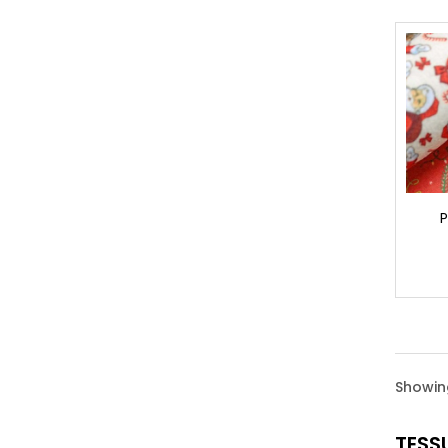
P
Showing
TESS