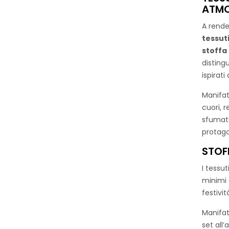
ATMO
A rende
tessuti
stoffa 
distin
ispirati
Manifat
cuori, r
sfumatu
protago
STOFF
I tessu
minimi 
festivit
Manifat
set all