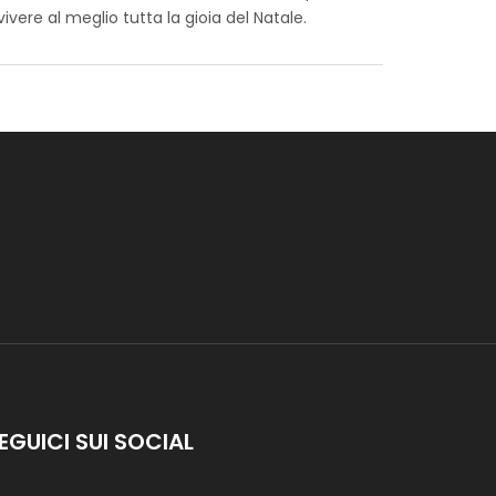
sbizzarrirti nella creazione di oggetti unici e
vere al meglio tutta la gioia del Natale.
 per regalare gadget agli amici e alla famiglia
tampe vivaci e festive che richiamano
 con fibre di alta qualità, è un tessuto versatile
ette allegria e stile durante le celebrazioni
EGUICI SUI SOCIAL
s