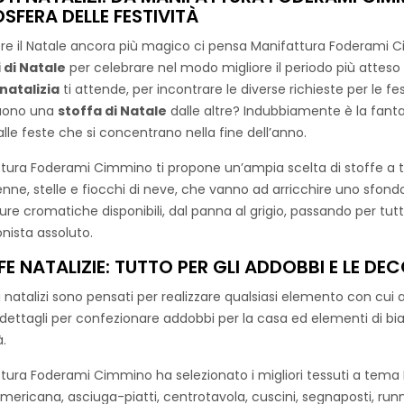
SFERA DELLE FESTIVITÀ
che richiama l’atmosfera delle feste, ren
Natale, realizzare fiocchi decorativi, o ri
re il Natale ancora più magico ci pensa Manifattura Foderami Ci
versatilità e al suo fascino, può essere 
 di Natale
per celebrare nel modo migliore il periodo più atteso
raffinato e festoso a qualsiasi ambiente
natalizia
ti attende, per incontrare le diverse richieste per le fe
guono una
stoffa di Natale
dalle altre? Indubbiamente è la fanta
 alle feste che si concentrano nella fine dell’anno.
Cotone Digital Pai Natal
tura Foderami Cimmino ti propone un’ampia scelta di stoffe a t
enne, stelle e fiocchi di neve, che vanno ad arricchire uno sfondo di
re cromatiche disponibili, dal panna al grigio, passando per tutte 
nista assoluto.
E NATALIZIE: TUTTO PER GLI ADDOBBI E LE DE
STANDARD 100 by OEKO-TEX®
ti natalizi sono pensati per realizzare qualsiasi elemento con cui 
Tessuto leggero e resistente, proposto i
dettagli per confezionare addobbi per la casa ed elementi di bian
adatte alla stagione delle festività. Que
à.
decorazioni natalizie come tovaglie, cusci
stampe includono motivi tipici del Natal
tura Foderami Cimmino ha selezionato i migliori tessuti a tema Nat
che apportano un tocco festoso e allegro 
’americana, asciuga-piatti, centrotavola, cuscini, segnaposti, run