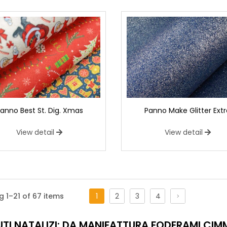
anno Best St. Dig. Xmas
Panno Make Glitter Ext
View detail
View detail
Tulle Goldstar
Il
tulle bianco con stelle glitterate
è u
 1–21 of 67 items
1
2
3
4
aggiungere un tocco di magia alle decoraz
etereo, è arricchito da una fitta decora
UTI NATALIZI: DA MANIFATTURA FODERAMI CIM
modo elegante. Le
glitterature argen