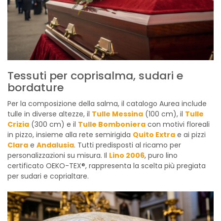
Tessuti per coprisalma, sudari e
bordature
Per la composizione della salma, il catalogo Aurea include
tulle in diverse altezze, il
Tulle Messina
(100 cm), il
Tulle
Crizia
(300 cm) e il
Tulle Bomboniera
con motivi floreali
in pizzo, insieme alla rete semirigida
Quito Extra
e ai pizzi
Clara
e
Andalusia
. Tutti predisposti al ricamo per
personalizzazioni su misura. Il
Lino 2006
, puro lino
certificato OEKO-TEX®, rappresenta la scelta più pregiata
per sudari e coprialtare.