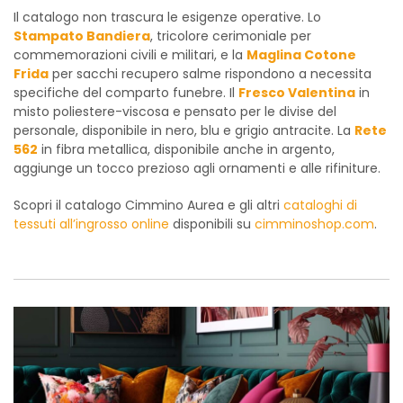
Il catalogo non trascura le esigenze operative. Lo
Stampato Bandiera
, tricolore cerimoniale per
commemorazioni civili e militari, e la
Maglina Cotone
Frida
per sacchi recupero salme rispondono a necessita
specifiche del comparto funebre. Il
Fresco Valentina
in
misto poliestere-viscosa e pensato per le divise del
personale, disponibile in nero, blu e grigio antracite. La
Rete
562
in fibra metallica, disponibile anche in argento,
aggiunge un tocco prezioso agli ornamenti e alle rifiniture.
Scopri il catalogo Cimmino Aurea e gli altri
cataloghi di
tessuti all’ingrosso online
disponibili su
cimminoshop.com
.