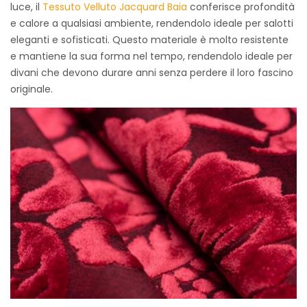
luce, il
Tessuto Velluto Jacquard Baia
conferisce profondità
e calore a qualsiasi ambiente, rendendolo ideale per salotti
eleganti e sofisticati. Questo materiale è molto resistente
e mantiene la sua forma nel tempo, rendendolo ideale per
divani che devono durare anni senza perdere il loro fascino
originale.