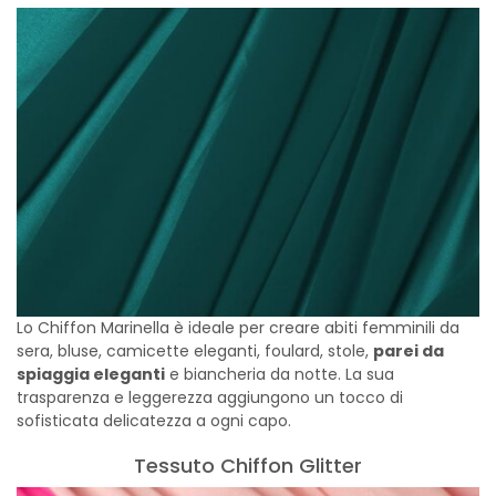
Lo Chiffon Marinella è ideale per creare abiti femminili da
sera, bluse, camicette eleganti, foulard, stole,
parei da
spiaggia eleganti
e biancheria da notte. La sua
trasparenza e leggerezza aggiungono un tocco di
sofisticata delicatezza a ogni capo.
Tessuto Chiffon Glitter