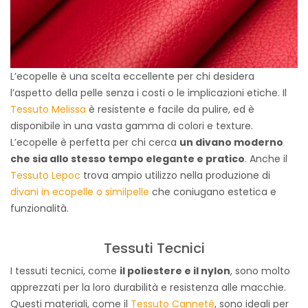
L’ecopelle è una scelta eccellente per chi desidera
l’aspetto della pelle senza i costi o le implicazioni etiche. Il
Tessuto Melissa
è resistente e facile da pulire, ed è
disponibile in una vasta gamma di colori e texture.
L’ecopelle è perfetta per chi cerca
un divano moderno
che sia allo stesso tempo elegante e pratico
. Anche il
Tessuto Lepoc
trova ampio utilizzo nella produzione di
divani in ecopelle o similpelle
che coniugano estetica e
funzionalità.
Tessuti Tecnici
I tessuti tecnici, come
il poliestere e il nylon
, sono molto
apprezzati per la loro durabilità e resistenza alle macchie.
Questi materiali, come il
Tessuto Canneté
, sono ideali per