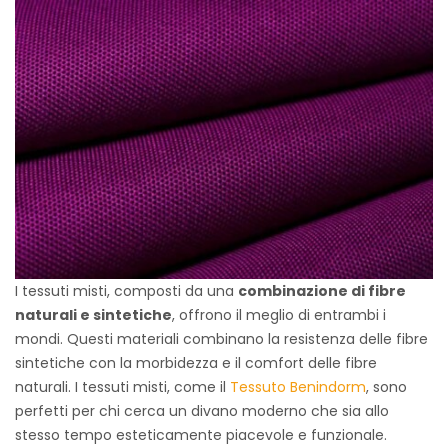
I tessuti misti, composti da una
combinazione di fibre
naturali e sintetiche
, offrono il meglio di entrambi i
mondi. Questi materiali combinano la resistenza delle fibre
sintetiche con la morbidezza e il comfort delle fibre
naturali. I tessuti misti, come il
Tessuto Benindorm
, sono
perfetti per chi cerca un divano moderno che sia allo
stesso tempo esteticamente piacevole e funzionale.