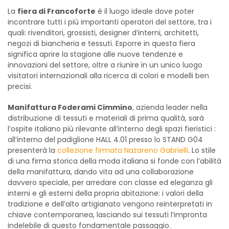
La
fiera di Francoforte
è il luogo ideale dove poter
incontrare tutti i più importanti operatori del settore, tra i
quali: rivenditori, grossisti, designer d’interni, architetti,
negozi di biancheria e tessuti. Esporre in questa fiera
significa aprire la stagione alle nuove tendenze e
innovazioni del settore, oltre a riunire in un unico luogo
visitatori internazionali alla ricerca di colori e modelli ben
precisi.
Manifattura Foderami Cimmino
, azienda leader nella
distribuzione di tessuti e materiali di prima qualità, sarà
l’ospite italiano più rilevante all’interno degli spazi fieristici :
all’interno del padiglione HALL 4.01 presso lo STAND G04
presenterà la
collezione firmata Nazareno Gabrielli
. Lo stile
di una firma storica della moda italiana si fonde con l’abilità
della manifattura, dando vita ad una collaborazione
davvero speciale, per arredare con classe ed eleganza gli
interni e gli esterni della propria abitazione: i valori della
tradizione e dell’alto artigianato vengono reinterpretati in
chiave contemporanea, lasciando sui tessuti l’impronta
indelebile di questo fondamentale passaggio.