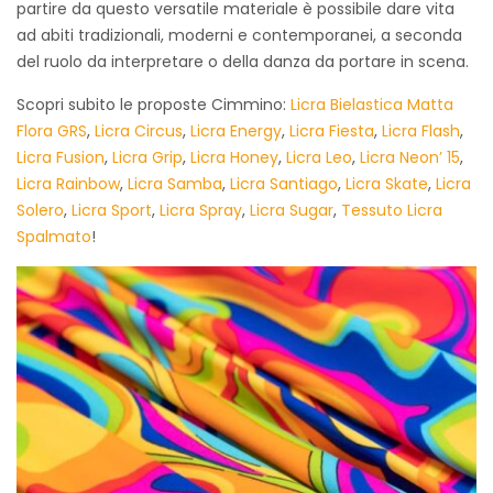
partire da questo versatile materiale è possibile dare vita
ad abiti tradizionali, moderni e contemporanei, a seconda
del ruolo da interpretare o della danza da portare in scena.
Scopri subito le proposte Cimmino:
Licra Bielastica Matta
Flora GRS
,
Licra Circus
,
Licra Energy
,
Licra Fiesta
,
Licra Flash
,
Licra Fusion
,
Licra Grip
,
Licra Honey
,
Licra Leo
,
Licra Neon’ 15
,
Licra Rainbow
,
Licra Samba
,
Licra Santiago
,
Licra Skate
,
Licra
Solero
,
Licra Sport
,
Licra Spray
,
Licra Sugar
,
Tessuto Licra
Spalmato
!