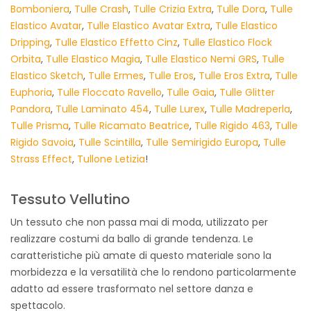
Bomboniera
,
Tulle Crash
,
Tulle Crizia Extra
,
Tulle Dora
,
Tulle
Elastico Avatar
,
Tulle Elastico Avatar Extra
,
Tulle Elastico
Dripping
,
Tulle Elastico Effetto Cinz
,
Tulle Elastico Flock
Orbita
,
Tulle Elastico Magia
,
Tulle Elastico Nemi GRS
,
Tulle
Elastico Sketch
,
Tulle Ermes
,
Tulle Eros
,
Tulle Eros Extra
,
Tulle
Euphoria
,
Tulle Floccato Ravello
,
Tulle Gaia
,
Tulle Glitter
Pandora
,
Tulle Laminato 454
,
Tulle Lurex
,
Tulle Madreperla
,
Tulle Prisma
,
Tulle Ricamato Beatrice
,
Tulle Rigido 463
,
Tulle
Rigido Savoia
,
Tulle Scintilla
,
Tulle Semirigido Europa
,
Tulle
Strass Effect
,
Tullone Letizia
!
Tessuto Vellutino
Un tessuto che non passa mai di moda, utilizzato per
realizzare costumi da ballo di grande tendenza. Le
caratteristiche più amate di questo materiale sono la
morbidezza e la versatilità che lo rendono particolarmente
adatto ad essere trasformato nel settore danza e
spettacolo.