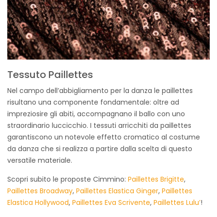
Tessuto Paillettes
Nel campo dell’abbigliamento per la danza le paillettes
risultano una componente fondamentale: oltre ad
impreziosire gli abiti, accompagnano il ballo con uno
straordinario luccicchio. I tessuti arricchiti da paillettes
garantiscono un notevole effetto cromatico al costume
da danza che si realizza a partire dalla scelta di questo
versatile materiale.
Scopri subito le proposte Cimmino:
Paillettes Brigitte
,
Paillettes Broadway
,
Paillettes Elastica Ginger
,
Paillettes
Elastica Hollywood
,
Paillettes Eva Scrivente
,
Paillettes Lulu’
!