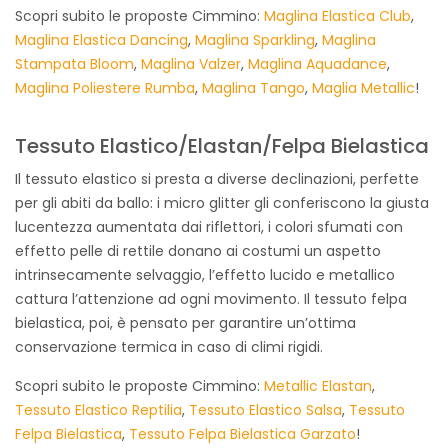
Scopri subito le proposte Cimmino:
Maglina Elastica Club
,
Maglina Elastica Dancing
,
Maglina Sparkling
,
Maglina
Stampata Bloom
,
Maglina Valzer
,
Maglina Aquadance
,
Maglina Poliestere Rumba
,
Maglina Tango
,
Maglia Metallic
!
Tessuto Elastico/Elastan/Felpa Bielastica
Il tessuto elastico si presta a diverse declinazioni, perfette
per gli abiti da ballo: i micro glitter gli conferiscono la giusta
lucentezza aumentata dai riflettori, i colori sfumati con
effetto pelle di rettile donano ai costumi un aspetto
intrinsecamente selvaggio, l’effetto lucido e metallico
cattura l’attenzione ad ogni movimento. Il tessuto felpa
bielastica, poi, è pensato per garantire un’ottima
conservazione termica in caso di climi rigidi.
Scopri subito le proposte Cimmino:
Metallic Elastan
,
Tessuto Elastico Reptilia
,
Tessuto Elastico Salsa
,
Tessuto
Felpa Bielastica
,
Tessuto Felpa Bielastica Garzato
!