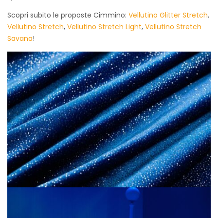
Scopri subito le proposte Cimmino:
Vellutino Glitter Stretch
,
Vellutino Stretch
,
Vellutino Stretch Light
,
Vellutino Stretch
Savana
!