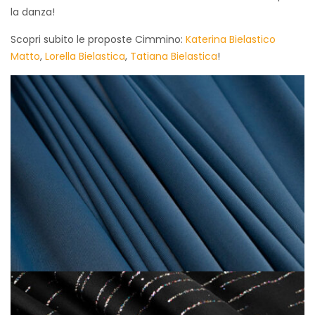
la danza!
Scopri subito le proposte Cimmino:
Katerina Bielastico
Matto
,
Lorella Bielastica
,
Tatiana Bielastica
!