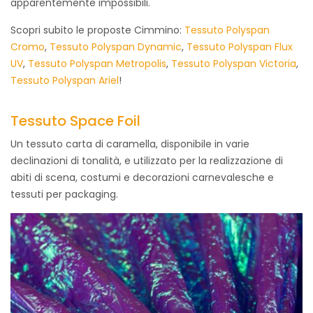
apparentemente impossibili.
Scopri subito le proposte Cimmino:
Tessuto Polyspan
Cromo
,
Tessuto Polyspan Dynamic
,
Tessuto Polyspan Flux
UV
,
Tessuto Polyspan Metropolis
,
Tessuto Polyspan Victoria
,
Tessuto Polyspan Ariel
!
Tessuto Space Foil
Un tessuto carta di caramella, disponibile in varie
declinazioni di tonalità, e utilizzato per la realizzazione di
abiti di scena, costumi e decorazioni carnevalesche e
tessuti per packaging.