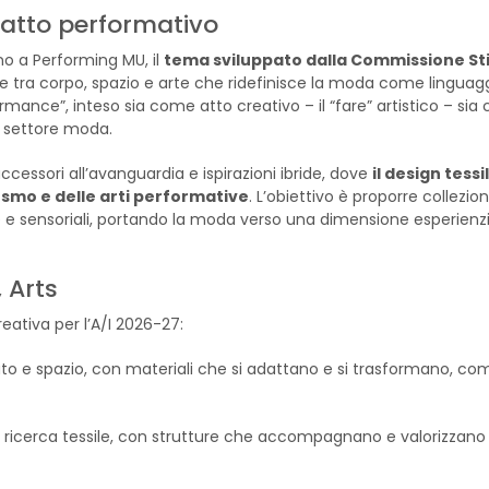
atto performativo
no a Performing MU, il
tema sviluppato dalla Commissione Sti
one tra corpo, spazio e arte che ridefinisce la moda come linguagg
formance”, inteso sia come atto creativo – il “fare” artistico – si
l settore moda.
accessori all’avanguardia e ispirazioni ibride, dove
il design tessi
osmo e delle arti performative
. L’obiettivo è proporre collezion
 e sensoriali, portando la moda verso una dimensione esperienzi
, Arts
creativa per l’A/I 2026-27:
suto e spazio, con materiali che si adattano e si trasformano, co
la ricerca tessile, con strutture che accompagnano e valorizzano 