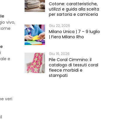
Cotone: caratteristiche,
utilizzi e guida alla scelta
per sartoria e camiceria
le
io vivo,
Giu 22, 2026
a come
Milano Unica | 7 – 9 luglio
| Fiera Milano Rho
le
i
Giu 16, 2026
ale e
Pile Coral Cimmino: il
catalogo di tessuti coral
fleece morbidi e
stampati
me veri
il