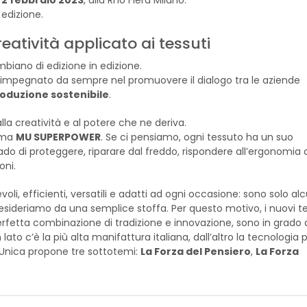
edizione.
reatività applicato ai tessuti
biano di edizione in edizione.
impegnato da sempre nel promuovere il dialogo tra le aziende
oduzione sostenibile
.
alla creatività e al potere che ne deriva.
tema
MU SUPERPOWER
. Se ci pensiamo, ogni tessuto ha un suo
ado di proteggere, riparare dal freddo, rispondere all’ergonomia 
oni.
voli, efficienti, versatili e adatti ad ogni occasione: sono solo alc
desideriamo da una semplice stoffa. Per questo motivo, i nuovi te
rfetta combinazione di tradizione e innovazione, sono in grado 
to c’è la più alta manifattura italiana, dall’altro la tecnologia p
o Unica propone tre sottotemi:
La Forza del Pensiero
,
La Forza