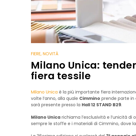
FIERE
, NOVITÀ
Milano Unica: tenden
fiera tessile
Milano Unica
è la più importante fiera internazion
volte l’anno, alla quale
Cimmino
prende parte in q
sarà presente presso la
Hall 12 STAND B29
.
Milano Unica
richiama l’esclusività e l’unicità d
sempre le stoffe e i materiali di Cimmino, dove la
La 36esima edizione si svolgerà dal
31 gennaio a