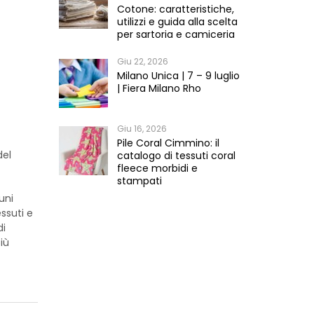
Cotone: caratteristiche,
utilizzi e guida alla scelta
per sartoria e camiceria
Giu 22, 2026
Milano Unica | 7 – 9 luglio
| Fiera Milano Rho
Giu 16, 2026
Pile Coral Cimmino: il
del
catalogo di tessuti coral
fleece morbidi e
stampati
uni
ssuti e
di
iù