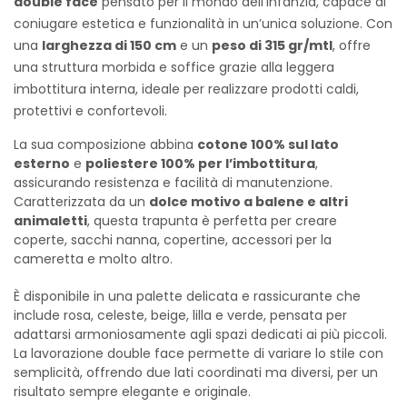
double face
pensato per il mondo dell’infanzia, capace di
coniugare estetica e funzionalità in un’unica soluzione. Con
una
larghezza di 150 cm
e un
peso di 315 gr/mtl
, offre
una struttura morbida e soffice grazie alla leggera
imbottitura interna, ideale per realizzare prodotti caldi,
protettivi e confortevoli.
La sua composizione abbina
cotone 100% sul lato
esterno
e
poliestere 100% per l’imbottitura
,
assicurando resistenza e facilità di manutenzione.
Caratterizzata da un
dolce motivo a balene e altri
animaletti
, questa trapunta è perfetta per creare
coperte, sacchi nanna, copertine, accessori per la
cameretta e molto altro.
È disponibile in una palette delicata e rassicurante che
include rosa, celeste, beige, lilla e verde, pensata per
adattarsi armoniosamente agli spazi dedicati ai più piccoli.
La lavorazione double face permette di variare lo stile con
semplicità, offrendo due lati coordinati ma diversi, per un
risultato sempre elegante e originale.