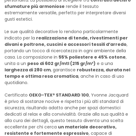
sfumature più armoniose
rende il tessuto
estremamente versatile, perfetto per interpretare diversi
gusti estetici.
Le sue qualità decorative lo rendono particolarmente
indicato per la
realizzazione di tende, rivestimenti per
divani e poltrone, cuscini e accessori tessili d’arredo
,
portando un tocco di ricercatezza in ogni ambiente della
casa. La composizione in
55% poliestere e 45% cotone
,
unita a un
peso di 602 gr/mtl (215 gr/m²)
e a una
larghezza di 280 cm
, garantisce
robustezza, durata nel
tempo e ottima resa cromatica
, anche in caso di uso
quotidiano.
Certificato
OEKO-TEX® STANDARD 100
, Yvonne Jacquard
è privo di sostanze nocive e rispetta i più alti standard di
sicurezza, risultando adatto anche per spazi domestici
dedicati al relax e alla convivialità. Grazie alla sua qualità e
alla cura dei dettagli, questo tessuto diventa una scelta
eccellente per chi cerca
un materiale decorativo,
resistente e fortemente espressivo
, capace di