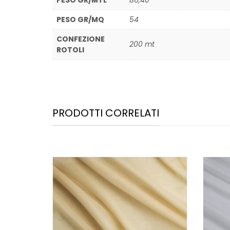
PESO GR/MTL
86,40
PESO GR/MQ
54
CONFEZIONE
200 mt
ROTOLI
PRODOTTI CORRELATI