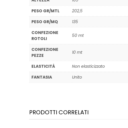
ALTEZZA
165
PESO GR/MTL
202,5
PESO GR/MQ
135
CONFEZIONE
50 mt
ROTOLI
CONFEZIONE
10 mt
PEZZE
ELASTICITÀ
Non elasticizzato
FANTASIA
Unito
PRODOTTI CORRELATI