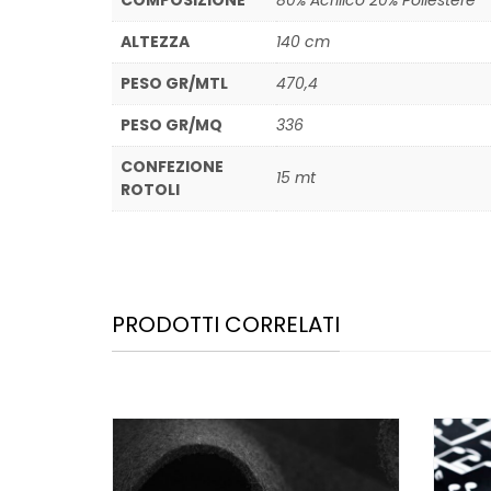
COMPOSIZIONE
80% Acrilico 20% Poliestere
ALTEZZA
140 cm
PESO GR/MTL
470,4
PESO GR/MQ
336
CONFEZIONE
15 mt
ROTOLI
PRODOTTI CORRELATI