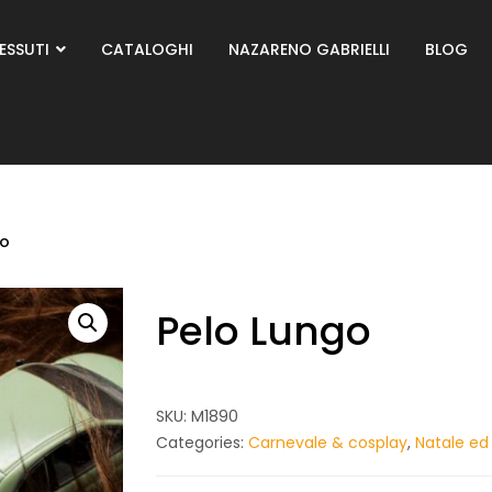
ESSUTI
CATALOGHI
NAZARENO GABRIELLI
BLOG
go
Pelo Lungo
SKU:
M1890
Categories:
Carnevale & cosplay
,
Natale ed