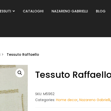
ESSUTI
CATALOGHI
NAZARENO GABRIELLI
BLOG
i
Tessuto Raffaello
Tessuto Raffaell
SKU:
M5962
Categories:
Home decor
,
Nazareno Gabrielli