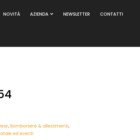
NOVITÀ
AZIENDA
NEWSLETTER
CONTATTI
54
wear
,
Bomboniere & allestimenti
,
atale ed eventi