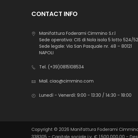
CONTACT INFO
Manifattura Foderami Cimmino S.r.l
Sede operativa: CIS di Nola isola 5 lotto 524/5
Sede legale: Via San Pasquale nr. 48 – 80121
NAPOLI
Tel.
(+39)0815108534
Mail.
ciao@cimmino.com
Lunedì - Venerdì: 9:00 - 13:30 / 14:30 - 18:00
Copyright © 2026 Manifattura Foderami Cimmino S.
338305 - Capitale sociale i.v. € 1.500.000,00 - De