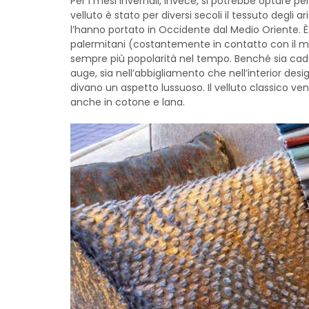
Per i mesi invernali, invece, si potrebbe optare per
velluto è stato per diversi secoli il tessuto degli a
l’hanno portato in Occidente dal Medio Oriente. È gr
palermitani (costantemente in contatto con il mo
sempre più popolarità nel tempo. Benché sia cadut
auge, sia nell’abbigliamento che nell’interior desi
divano un aspetto lussuoso. Il velluto classico ven
anche in cotone e lana.