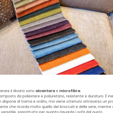
oderare il divano sono
alcantara
e
microfibra
.
 composto da poliestere e poliuretano, resistente e duraturo. È in
on dispone di trama e ordito, ma viene ottenuto attraverso un p
nte che ricorda molto quello dei broccati e delle sete, mentre a
versatile, soprattutto per quanto riguarda i sofà dal gusto