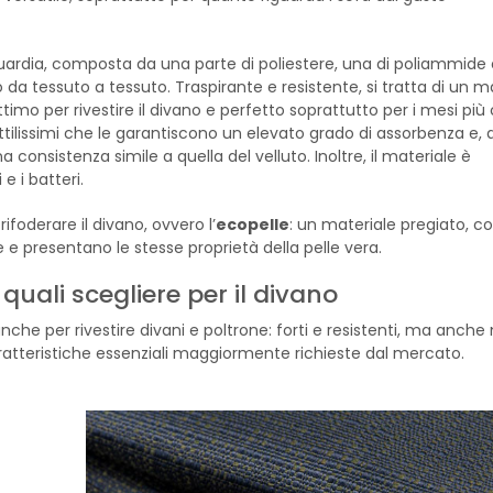
nguardia, composta da una parte di poliestere, una di poliammide
o da tessuto a tessuto. Traspirante e resistente, si tratta di un m
timo per rivestire il divano e perfetto soprattutto per i mesi più 
ottilissimi che le garantiscono un elevato grado di assorbenza e, 
nsistenza simile a quella del velluto. Inoltre, il materiale è
e i batteri.
ifoderare il divano, ovvero l’
ecopelle
: un materiale pregiato, c
e presentano le stesse proprietà della pelle vera.
uali scegliere per il divano
che per rivestire divani e poltrone: forti e resistenti, ma anche
aratteristiche essenziali maggiormente richieste dal mercato.