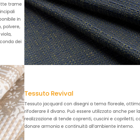
fitte trame
incipali
onibile in
, polvere,
viola,
econda dei
Tessuto Revival
Tessuto jacquard con disegni a tema floreale, ottim
rifoderare il divano. Può essere utilizzato anche per l
realizzazione di tende coprenti, cuscini e copriletti, c
donare armonia e continuità all’ambiente interno.