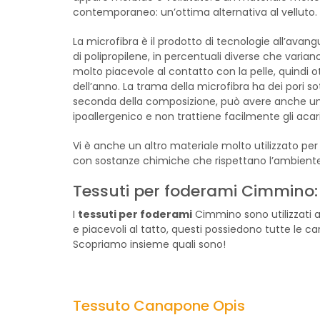
contemporaneo: un’ottima alternativa al velluto.
La microfibra è il prodotto di tecnologie all’ava
di polipropilene, in percentuali diverse che varian
molto piacevole al contatto con la pelle, quindi ot
dell’anno. La trama della microfibra ha dei pori s
seconda della composizione, può avere anche una co
ipoallergenico e non trattiene facilmente gli acari 
Vi è anche un altro materiale molto utilizzato per r
con sostanze chimiche che rispettano l’ambiente 
Tessuti per foderami Cimmino: q
I
tessuti per foderami
Cimmino sono utilizzati an
e piacevoli al tatto, questi possiedono tutte le c
Scopriamo insieme quali sono!
Tessuto Canapone Opis