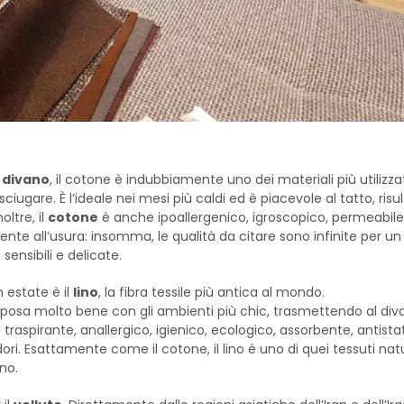
l divano
, il cotone è indubbiamente uno dei materiali più utilizzat
sciugare. È l’ideale nei mesi più caldi ed è piacevole al tatto, ris
ltre, il
cotone
è anche ipoallergenico, igroscopico, permeabile a
stente all’usura: insomma, le qualità da citare sono infinite per un
sensibili e delicate.
n estate è il
lino
, la fibra tessile più antica al mondo.
i sposa molto bene con gli ambienti più chic, trasmettendo al di
è traspirante, anallergico, igienico, ecologico, assorbente, antista
ori. Esattamente come il cotone, il lino è uno di quei tessuti natu
no.