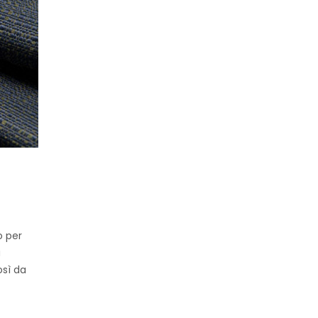
o per
a
osì da