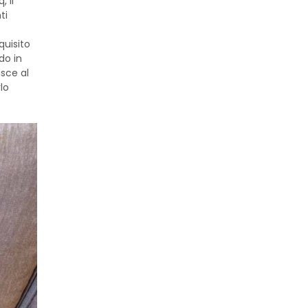
, il
ti
quisito
do in
isce al
lo