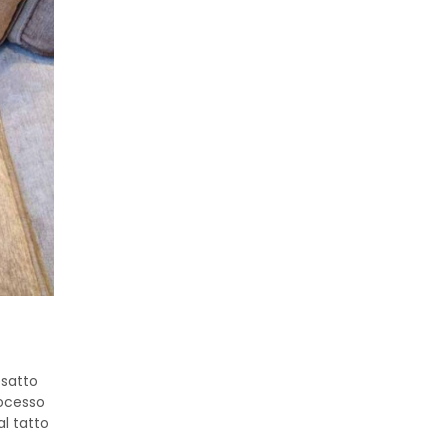
esatto
rocesso
l tatto