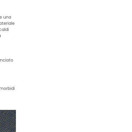
 e una
ateriale
caldi
a
onciato
 morbidi