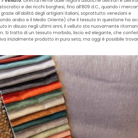
 il
velluto
. Direttamente dalle regioni asiatiche dell’Iran e dell’Iraq
ristocratici e dei ricchi borghesi, fino all’809 d.C., quando i mercan
azie all’abilità degli artigiani italiani, soprattutto veneziani e
ndo arabo e il Medio Oriente) che il tessuto in questione ha ac
o in disuso negli ultimi anni, il velluto sta nuovamente ritornan
gn. Si tratta di un tessuto morbido, liscio ed elegante, che confer
iva inizialmente prodotto in pura seta, ma oggi è possibile trovar