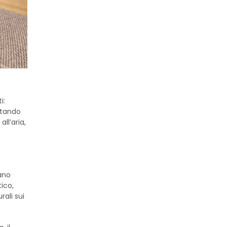
i:
ultando
ll’aria,
vano
tico,
rali sui