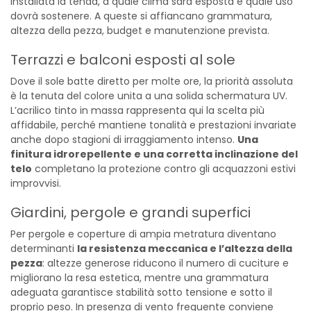
installata la tenda, a quale clima sarà esposta e quale uso
dovrà sostenere. A queste si affiancano grammatura,
altezza della pezza, budget e manutenzione prevista.
Terrazzi e balconi esposti al sole
Dove il sole batte diretto per molte ore, la priorità assoluta
è la tenuta del colore unita a una solida schermatura UV.
L’acrilico tinto in massa rappresenta qui la scelta più
affidabile, perché mantiene tonalità e prestazioni invariate
anche dopo stagioni di irraggiamento intenso.
Una
finitura idrorepellente e una corretta inclinazione del
telo
completano la protezione contro gli acquazzoni estivi
improvvisi.
Giardini, pergole e grandi superfici
Per pergole e coperture di ampia metratura diventano
determinanti
la resistenza meccanica e l’altezza della
pezza
: altezze generose riducono il numero di cuciture e
migliorano la resa estetica, mentre una grammatura
adeguata garantisce stabilità sotto tensione e sotto il
proprio peso. In presenza di vento frequente conviene