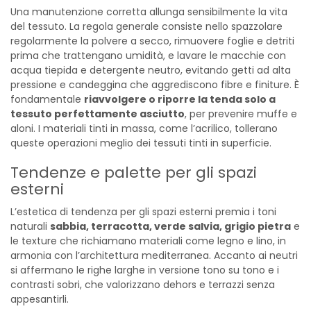
Una manutenzione corretta allunga sensibilmente la vita
del tessuto. La regola generale consiste nello spazzolare
regolarmente la polvere a secco, rimuovere foglie e detriti
prima che trattengano umidità, e lavare le macchie con
acqua tiepida e detergente neutro, evitando getti ad alta
pressione e candeggina che aggrediscono fibre e finiture. È
fondamentale
riavvolgere o riporre la tenda solo a
tessuto perfettamente asciutto
, per prevenire muffe e
aloni. I materiali tinti in massa, come l’acrilico, tollerano
queste operazioni meglio dei tessuti tinti in superficie.
Tendenze e palette per gli spazi
esterni
L’estetica di tendenza per gli spazi esterni premia i toni
naturali
sabbia, terracotta, verde salvia, grigio pietra
e
le texture che richiamano materiali come legno e lino, in
armonia con l’architettura mediterranea. Accanto ai neutri
si affermano le righe larghe in versione tono su tono e i
contrasti sobri, che valorizzano dehors e terrazzi senza
appesantirli.