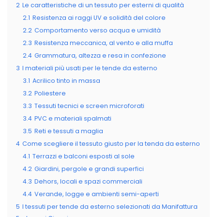
2
Le caratteristiche di un tessuto per esterni di qualità
2.1
Resistenza ai raggi UV e solidità del colore
2.2
Comportamento verso acqua e umidità
2.3
Resistenza meccanica, al vento e alla muffa
2.4
Grammatura, altezza e resa in confezione
3
I materiali più usati per le tende da esterno
3.1
Acrilico tinto in massa
3.2
Poliestere
3.3
Tessuti tecnici e screen microforati
3.4
PVC e materiali spalmati
3.5
Reti e tessuti a maglia
4
Come scegliere il tessuto giusto per la tenda da esterno
4.1
Terrazzi e balconi esposti al sole
4.2
Giardini, pergole e grandi superfici
4.3
Dehors, locali e spazi commerciali
4.4
Verande, logge e ambienti semi-aperti
5
I tessuti per tende da esterno selezionati da Manifattura