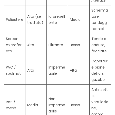
, terrazzi
Scherma
Alta (se
Idrorepell
ture,
Poliestere
Media
trattato)
ente
tendaggi
tecnici
Screen
Tende a
microfor
Alta
Filtrante
Bassa
caduta,
ato
facciate
Copertur
PVC /
Imperme
e piane,
Alta
Alta
spalmati
abile
dehors,
gazebo
Antinsett
o,
Non
Reti /
ventilazio
Media
imperme
Bassa
mesh
ne,
abile
ombra