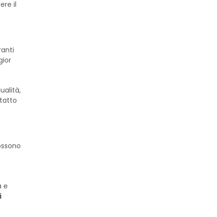
re il
ranti
gior
ualità,
tatto
ossono
a e
i