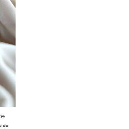
re
o da