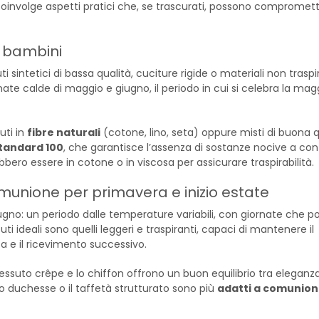
oinvolge aspetti pratici che, se trascurati, possono compromette
i bambini
uti sintetici di bassa qualità, cuciture rigide o materiali non traspi
nate calde di maggio e giugno, il periodo in cui si celebra la mag
uti in
fibre naturali
(cotone, lino, seta) oppure misti di buona q
tandard 100
, che garantisce l’assenza di sostanze nocive a con
bbero essere in cotone o in viscosa per assicurare traspirabilità.
omunione per primavera e inizio estate
gno: un periodo dalle temperature variabili, con giornate che p
uti ideali sono quelli leggeri e traspiranti, capaci di mantenere il
a e il ricevimento successivo.
l tessuto crêpe e lo chiffon offrono un buon equilibrio tra eleganz
o duchesse o il taffetà strutturato sono più
adatti a comunion