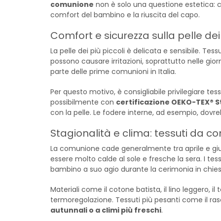
comunione
non è solo una questione estetica: c
comfort del bambino e la riuscita del capo.
Comfort e sicurezza sulla pelle de
La pelle dei più piccoli è delicata e sensibile. Tess
possono causare irritazioni, soprattutto nelle gior
parte delle prime comunioni in Italia.
Per questo motivo, è consigliabile privilegiare tess
possibilmente con
certificazione OEKO-TEX® S
con la pelle. Le fodere interne, ad esempio, dovre
Stagionalità e clima: tessuti da c
La comunione cade generalmente tra aprile e giu
essere molto calde al sole e fresche la sera. I tess
bambino a suo agio durante la cerimonia in chies
Materiali come il cotone batista, il lino leggero, i
termoregolazione. Tessuti più pesanti come il ras
autunnali o a climi più freschi
.