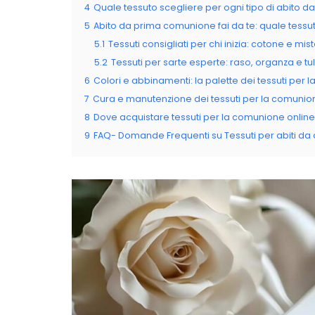
4
Quale tessuto scegliere per ogni tipo di abito 
5
Abito da prima comunione fai da te: quale tessut
5.1
Tessuti consigliati per chi inizia: cotone e mi
5.2
Tessuti per sarte esperte: raso, organza e tull
6
Colori e abbinamenti: la palette dei tessuti per
7
Cura e manutenzione dei tessuti per la comunio
8
Dove acquistare tessuti per la comunione online 
9
FAQ- Domande Frequenti su Tessuti per abiti d