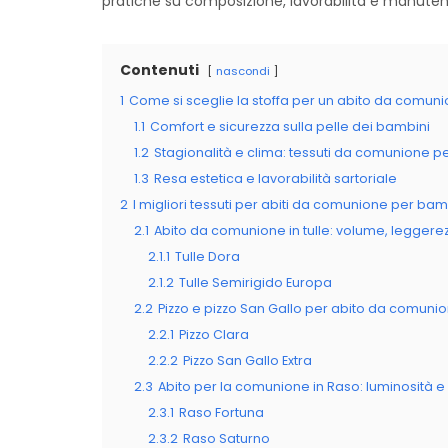
pratiche su composizione, lavorabilità e manute
Contenuti
nascondi
1
Come si sceglie la stoffa per un abito da comunion
1.1
Comfort e sicurezza sulla pelle dei bambini
1.2
Stagionalità e clima: tessuti da comunione pe
1.3
Resa estetica e lavorabilità sartoriale
2
I migliori tessuti per abiti da comunione per bambi
2.1
Abito da comunione in tulle: volume, legger
2.1.1
Tulle Dora
2.1.2
Tulle Semirigido Europa
2.2
Pizzo e pizzo San Gallo per abito da comunio
2.2.1
Pizzo Clara
2.2.2
Pizzo San Gallo Extra
2.3
Abito per la comunione in Raso: luminosità e st
2.3.1
Raso Fortuna
2.3.2
Raso Saturno