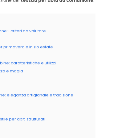
nzione dei
tessuti per abiti da comunione
.
e: i criteri da valutare
r primavera e inizio estate
ne: caratteristiche e utilizzi
ezza e magia
ne: eleganza artigianale e tradizione
ile per abiti strutturati