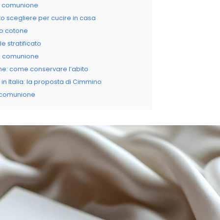
da comunione
o scegliere per cucire in casa
sto cotone
e stratificato
 la comunione
ne: come conservare l’abito
in Italia: la proposta di Cimmino
a comunione