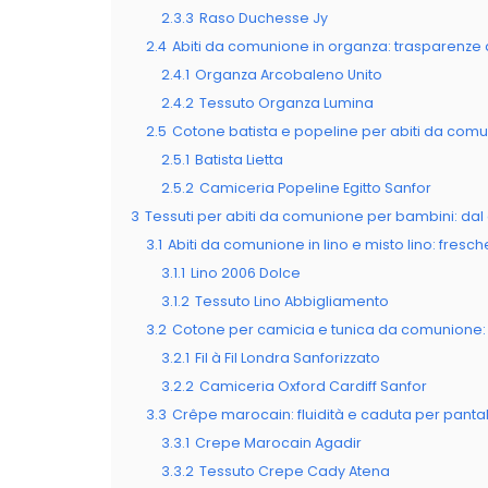
2.3.3
Raso Duchesse Jy
2.4
Abiti da comunione in organza: trasparenze 
2.4.1
Organza Arcobaleno Unito
2.4.2
Tessuto Organza Lumina
2.5
Cotone batista e popeline per abiti da comun
2.5.1
Batista Lietta
2.5.2
Camiceria Popeline Egitto Sanfor
3
Tessuti per abiti da comunione per bambini: dal 
3.1
Abiti da comunione in lino e misto lino: fresc
3.1.1
Lino 2006 Dolce
3.1.2
Tessuto Lino Abbigliamento
3.2
Cotone per camicia e tunica da comunione: tr
3.2.1
Fil à Fil Londra Sanforizzato
3.2.2
Camiceria Oxford Cardiff Sanfor
3.3
Crêpe marocain: fluidità e caduta per panta
3.3.1
Crepe Marocain Agadir
3.3.2
Tessuto Crepe Cady Atena