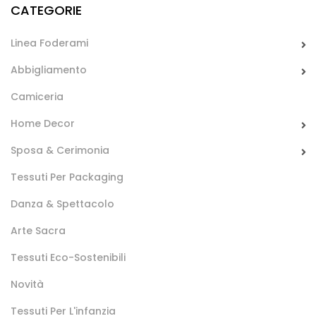
CATEGORIE
Linea Foderami
Maglina Sparkling
Abbigliamento
Tessuto rasato fine, trasparente e luminoso.
Camiceria
Disponibile in diverse colorazioni, usato nella confezione di
Home Decor
abiti per la danza e nell’abbigliamento activewear
femminile.
Sposa & Cerimonia
Tessuti Per Packaging
Danza & Spettacolo
Arte Sacra
Tessuti Eco-Sostenibili
Novità
Maglina Silk Glove
Tessuti Per L'infanzia