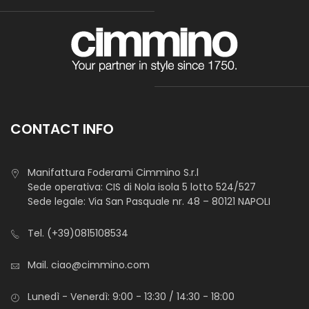
Maglina Cotone Frida
STANDARD 100 by OEKO-TEX®
CONTACT INFO
Jersey cotone elastan ideale per outdoor e abbigliamento
sportivo. Ottima conservazione termica in caso di
Manifattura Foderami Cimmino S.r.l
temperature basse.
Sede operativa: CIS di Nola isola 5 lotto 524/527
Sede legale: Via San Pasquale nr. 48 – 80121 NAPOLI
Tel.
(+39)0815108534
Mail.
ciao@cimmino.com
Lunedì - Venerdì: 9:00 - 13:30 / 14:30 - 18:00