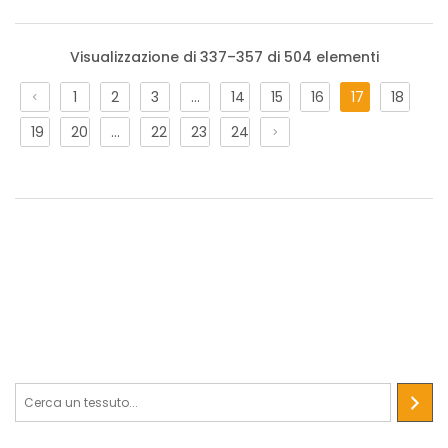
Visualizzazione di 337–357 di 504 elementi
1
2
3
…
14
15
16
17
18
Maglina Traforata PL Morena
19
20
…
22
23
24
STANDARD 100 by OEKO-TEX®
Tessuto a rete mano morbida di peso leggero, adatto per
foderare interni giubbetti o abbigliamento vario sportivo.