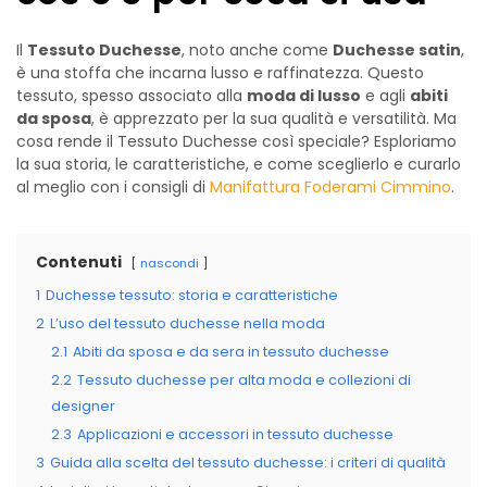
Il
Tessuto Duchesse
, noto anche come
Duchesse satin
,
è una stoffa che incarna lusso e raffinatezza. Questo
tessuto, spesso associato alla
moda di lusso
e agli
abiti
da sposa
, è apprezzato per la sua qualità e versatilità. Ma
cosa rende il Tessuto Duchesse così speciale? Esploriamo
la sua storia, le caratteristiche, e come sceglierlo e curarlo
al meglio con i consigli di
Manifattura Foderami Cimmino
.
Contenuti
nascondi
1
Duchesse tessuto: storia e caratteristiche
2
L’uso del tessuto duchesse nella moda
2.1
Abiti da sposa e da sera in tessuto duchesse
2.2
Tessuto duchesse per alta moda e collezioni di
designer
2.3
Applicazioni e accessori in tessuto duchesse
3
Guida alla scelta del tessuto duchesse: i criteri di qualità