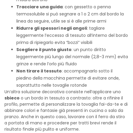
Tracciare una guida
: con gessetto o penna
termosolubile si può segnare a 1 o 2 cm dal bordo la
linea da seguire, utile se si è alle prime armi
Ridurre gli spessori negli angoli
: tagliare
leggermente l’eccesso di tessuto all’interno del bordo
prima di ripiegarlo evita “bozzi” visibili
Scegliere il punto giusto
: un punto diritto
leggermente più lungo del normale (2,8–3 mm) evita
grinze e rende l’orlo più fluido
Non tirare il tessuto
: accompagnarlo sotto il
piedino della macchina permette di evitare onde,
soprattutto nelle tovaglie rotonde
Un’altra soluzione decorativa consiste nell’applicare uno
sbieco
o un bordo in tessuto a contrasto: oltre a rifinire il
profilo, permette di personalizzare la tovaglia fai-da-te e di
abbinare colori e fantasie già presenti in cucina o sala da
pranzo. Anche in questo caso, lavorare con il ferro da stiro
a portata di mano e procedere per tratti brevi rende il
risultato finale più pulito e uniforme.