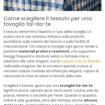
Come scegliere il tessuto per una
tovaglia fai-da-te
Il tessuto determina l’aspetto e l’uso della tovaglia. La
scelta non è solo estetica: influisce sulla praticità
quotidiana, sulla caduta del tessuto e sulla facilità di
manutenzione. Chi utilizza la tovaglia ogni giorno tende a
preferire
materiali pratici e resistenti
, che sopportino
lavaggi frequenti e stirature veloci, e fantasie che si
adattano alle varie stagioni, come i
tessuti a tema floreale
nella bella stagione. Per le occasioni speciali, invece, si
cercano cadute morbide ed effetti più eleganti, capaci di
valorizzare la mise en place e l’arredo della sala.
Scegliere il tessuto giusto per una
tovaglia fai-da-te
significa anche valutare dove verrà usata: cucina, sala da
pranzo, esterno o tavolate per feste. Quando si acquista
online è utile guardare, oltre alla fantasia, anche
altezza