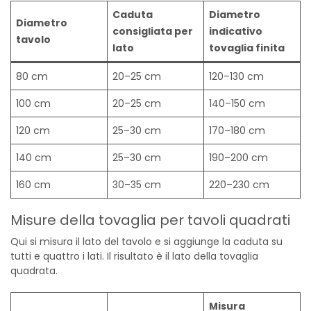
Caduta
Diametro
Diametro
consigliata per
indicativo
tavolo
lato
tovaglia finita
80 cm
20–25 cm
120–130 cm
100 cm
20–25 cm
140–150 cm
120 cm
25–30 cm
170–180 cm
140 cm
25–30 cm
190–200 cm
160 cm
30–35 cm
220–230 cm
Misure della tovaglia per tavoli quadrati
Qui si misura il lato del tavolo e si aggiunge la caduta su
tutti e quattro i lati. Il risultato è il lato della tovaglia
quadrata.
Misura