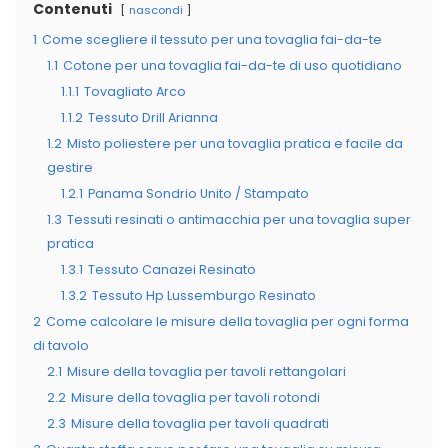
Contenuti
nascondi
1
Come scegliere il tessuto per una tovaglia fai-da-te
1.1
Cotone per una tovaglia fai-da-te di uso quotidiano
1.1.1
Tovagliato Arco
1.1.2
Tessuto Drill Arianna
1.2
Misto poliestere per una tovaglia pratica e facile da
gestire
1.2.1
Panama Sondrio Unito / Stampato
1.3
Tessuti resinati o antimacchia per una tovaglia super
pratica
1.3.1
Tessuto Canazei Resinato
1.3.2
Tessuto Hp Lussemburgo Resinato
2
Come calcolare le misure della tovaglia per ogni forma
di tavolo
2.1
Misure della tovaglia per tavoli rettangolari
2.2
Misure della tovaglia per tavoli rotondi
2.3
Misure della tovaglia per tavoli quadrati