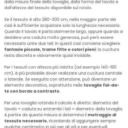
dalla misura finale della tovaglia, dalla forma del tavolo e
dall’altezza del tessuto disponibile sul rotolo.
Se il tessuto è alto 280–300 cm, nella maggior parte dei
casi è sufficiente acquistare solo la lunghezza necessaria.
Quando il tavolo è particolarmente largo, oppure quando si
desidera una caduta molto generosa, può però essere
necessario unire due teli. In questi casi conviene scegliere
fantasie piccole, trame fitte o colori pieni
: la cucitura
resta discreta e visivamente quasi invisibile.
Per i tessuti con altezza più ridotta (ad esempio 140–160
cm), è più probabile dover realizzare una cucitura centrale
o laterale. Se eseguita con attenzione, può diventare un
elemento decorativo, soprattutto nelle
tovaglie fai-da-
te con bordo a contrasto
.
Per una tovaglia rotonda il calcolo è diretto: diametro del
tavolo + caduta su entrambi i lati = diametro della tovaglia.
A partire da questa misura si determina il
metraggio di
tessuto necessario
, ricordando di aggiungere sempre
qualche centimetro in più per gli orli e per eventuali