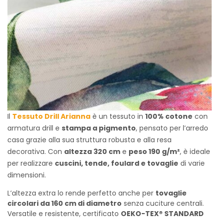
Il
Tessuto Drill Arianna
è un tessuto in
100% cotone
con
armatura drill e
stampa a pigmento
, pensato per l’arredo
casa grazie alla sua struttura robusta e alla resa
decorativa. Con
altezza 320 cm
e
peso 190 g/m²
, è ideale
per realizzare
cuscini, tende, foulard e tovaglie
di varie
dimensioni.
L’altezza extra lo rende perfetto anche per
tovaglie
circolari da 160 cm di diametro
senza cuciture centrali.
Versatile e resistente, certificato
OEKO-TEX® STANDARD