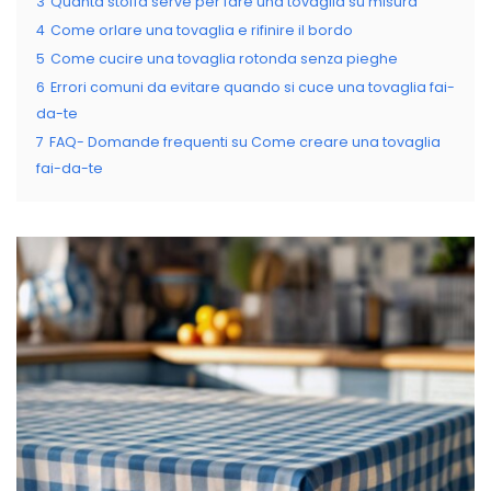
3
Quanta stoffa serve per fare una tovaglia su misura
4
Come orlare una tovaglia e rifinire il bordo
5
Come cucire una tovaglia rotonda senza pieghe
6
Errori comuni da evitare quando si cuce una tovaglia fai-
da-te
7
FAQ- Domande frequenti su Come creare una tovaglia
fai-da-te