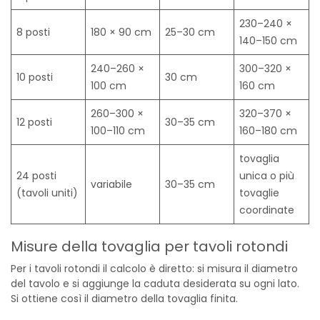
230–240 ×
8 posti
180 × 90 cm
25–30 cm
140–150 cm
240–260 ×
300–320 ×
10 posti
30 cm
100 cm
160 cm
260–300 ×
320–370 ×
12 posti
30–35 cm
100–110 cm
160–180 cm
tovaglia
24 posti
unica o più
variabile
30–35 cm
(tavoli uniti)
tovaglie
coordinate
Misure della tovaglia per tavoli rotondi
Per i tavoli rotondi il calcolo è diretto: si misura il diametro
del tavolo e si aggiunge la caduta desiderata su ogni lato.
Si ottiene così il diametro della tovaglia finita.