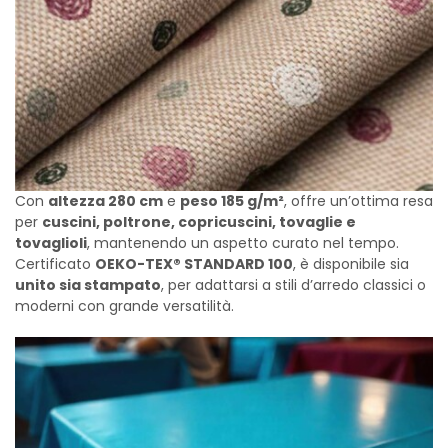
Con
altezza 280 cm
e
peso 185 g/m²
, offre un’ottima resa
per
cuscini, poltrone, copricuscini, tovaglie e
tovaglioli
, mantenendo un aspetto curato nel tempo.
Certificato
OEKO-TEX® STANDARD 100
, è disponibile sia
unito sia stampato
, per adattarsi a stili d’arredo classici o
moderni con grande versatilità.