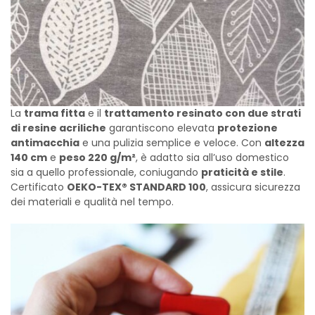
La
trama fitta
e il
trattamento resinato con due strati
di resine acriliche
garantiscono elevata
protezione
antimacchia
e una pulizia semplice e veloce. Con
altezza
140 cm
e
peso 220 g/m²
, è adatto sia all’uso domestico
sia a quello professionale, coniugando
praticità e stile
.
Certificato
OEKO-TEX® STANDARD 100
, assicura sicurezza
dei materiali e qualità nel tempo.