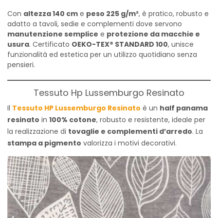
Con
altezza 140 cm
e
peso 225 g/m²
, è pratico, robusto e
adatto a tavoli, sedie e complementi dove servono
manutenzione semplice
e
protezione da macchie e
usura
. Certificato
OEKO-TEX® STANDARD 100
, unisce
funzionalità ed estetica per un utilizzo quotidiano senza
pensieri.
Tessuto Hp Lussemburgo Resinato
Il
Tessuto HP Lussemburgo Resinato
è un
half panama
resinato
in
100% cotone
, robusto e resistente, ideale per
la realizzazione di
tovaglie e complementi d’arredo
. La
stampa a pigmento
valorizza i motivi decorativi.