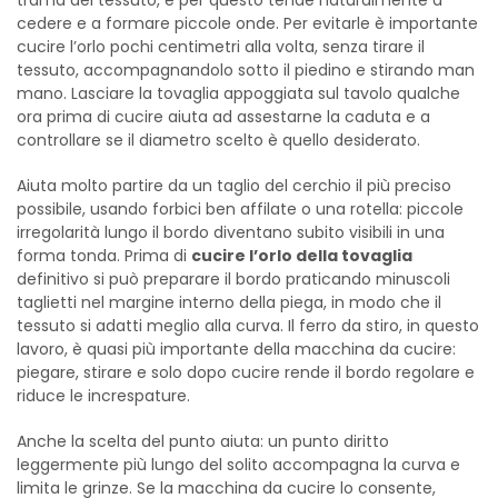
trama del tessuto, e per questo tende naturalmente a
cedere e a formare piccole onde. Per evitarle è importante
cucire l’orlo pochi centimetri alla volta, senza tirare il
tessuto, accompagnandolo sotto il piedino e stirando man
mano. Lasciare la tovaglia appoggiata sul tavolo qualche
ora prima di cucire aiuta ad assestarne la caduta e a
controllare se il diametro scelto è quello desiderato.
Aiuta molto partire da un taglio del cerchio il più preciso
possibile, usando forbici ben affilate o una rotella: piccole
irregolarità lungo il bordo diventano subito visibili in una
forma tonda. Prima di
cucire l’orlo della tovaglia
definitivo si può preparare il bordo praticando minuscoli
taglietti nel margine interno della piega, in modo che il
tessuto si adatti meglio alla curva. Il ferro da stiro, in questo
lavoro, è quasi più importante della macchina da cucire:
piegare, stirare e solo dopo cucire rende il bordo regolare e
riduce le increspature.
Anche la scelta del punto aiuta: un punto diritto
leggermente più lungo del solito accompagna la curva e
limita le grinze. Se la macchina da cucire lo consente,