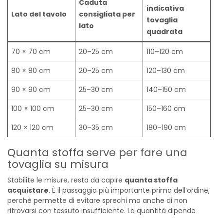
Caduta
indicativa
Lato del tavolo
consigliata per
tovaglia
lato
quadrata
70 × 70 cm
20–25 cm
110–120 cm
80 × 80 cm
20–25 cm
120–130 cm
90 × 90 cm
25–30 cm
140–150 cm
100 × 100 cm
25–30 cm
150–160 cm
120 × 120 cm
30–35 cm
180–190 cm
Quanta stoffa serve per fare una
tovaglia su misura
Stabilite le misure, resta da capire
quanta stoffa
acquistare
. È il passaggio più importante prima dell’ordine,
perché permette di evitare sprechi ma anche di non
ritrovarsi con tessuto insufficiente. La quantità dipende