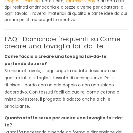
shop di Cimmino
: tinte unite,
fantasie Vichy
e di tanti altri
tipi, resinati antimacchia e altezze diverse per adattarsi a
ogni tavolo. Troverai materiali di qualità e tante idee da cui
partire per il tuo progetto creativo.
FAQ- Domande frequenti su Come
creare una tovaglia fai-da-te
Come faccio a creare una tovaglia fai-da-te
partendo da zero?
Si misura il tavolo, si aggiunge la caduta desiderata sui
quattro lati e si taglia il tessuto di conseguenza. Poi si
rifinisce il bordo con un orlo doppio o con uno sbieco
decorativo. Con tessuti facili da cucire, come cotone o
misto poliestere, il progetto è adatto anche a chi è
principiante.
Quanta stoffa serve per cucire una tovaglia fai-da-
te?
La stoffa necessaria dipende da forma e dimensione del