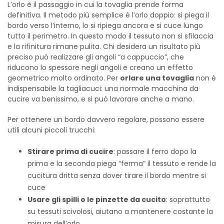
L’orlo è il passaggio in cui la tovaglia prende forma
definitiva. Il metodo più semplice è l’orlo doppio: si piega il
bordo verso l’interno, lo si ripiega ancora e si cuce lungo
tutto il perimetro. In questo modo il tessuto non si sfilaccia
e la rifinitura rimane pulita. Chi desidera un risultato più
preciso può realizzare gli angoli “a cappuccio”, che
riducono lo spessore negli angoli e creano un effetto
geometrico molto ordinato. Per
orlare una tovaglia
non è
indispensabile la tagliacuci: una normale macchina da
cucire va benissimo, e si può lavorare anche a mano.
Per ottenere un bordo davvero regolare, possono essere
utili alcuni piccoli trucchi:
Stirare prima di cucire
: passare il ferro dopo la
prima e la seconda piega “ferma” il tessuto e rende la
cucitura dritta senza dover tirare il bordo mentre si
cuce
Usare gli spilli o le pinzette da cucito
: soprattutto
su tessuti scivolosi, aiutano a mantenere costante la
misura dell’orlo