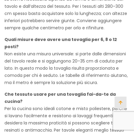
tavolo e dall’altezza del tessuto. Per i tessuti alti 280–300
cm spesso basta acquistare solo la lunghezza; con altezze
inferiori potrebbero servire giunte. Conviene aggiungere
sempre qualche centimetro per orlo e rifiniture.
Quali misure deve avere una tovaglia per 6, 8 o 12
posti?
Non esiste una misura universale: si parte dalle dimensioni
del tavolo reale e si aggiungono 20–35 cm di caduta per
lato. In questo modo la tovaglia risulta proporzionata e
comoda per chi è seduto. Le tabelle di riferimento aiutano,
ma il metro è sempre la soluzione più sicura.
Che tessuto usare per una tovaglia fai-da-te da
cucina?
Per la cucina sono ideali cotone e misto poliestere, perché
si lavano facilmente e resistono ai lavaggi frequenti. Se si
desidera la massima praticità si possono scegliere tessuti
resinati o antimacchia. Per tavole eleganti meglio tessuti