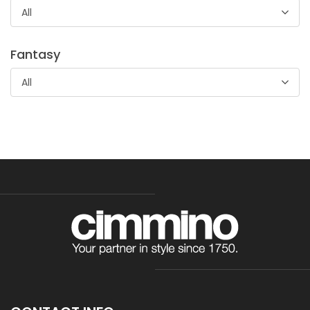
All
Tela Ricamo Hardanger
Fantasy
Tela 100 % cotone in altezza 180 cm ideale per ricamo di
All
tovaglie, tovaglioli, runner, accessori casa, abbigliamento
ed accessori.
Tela Ricamo Etalana
Tessuto in 100 % lana in altezza 170 cm ideale per ricamare
calde e morbidissime coperte, copertine, coprisedia,