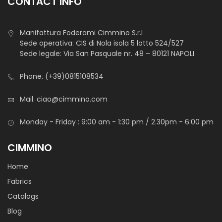
CONTACT INFO
scaldapiedi, scialli ed articoli da abbigliamento.
Manifattura Foderami Cimmino S.r.l
Sede operativa: CIS di Nola isola 5 lotto 524/527
Sede legale: Via San Pasquale nr. 48 – 80121 NAPOLI
Phone.
(+39)0815108534
Mail.
ciao@cimmino.com
Tela Ricamo Apelana
Monday - Friday : 9:00 am - 1:30 pm / 2.30pm - 6:00 pm
Tessuto in 100 % lana in altezza 170 cm, caratterizzata dal
disegno a nido d’ape, ideale per ricamare calde e
CIMMINO
morbidissime coperte, copertine, copri sedia, scalda piedi,
scialli ed articoli per l’ abbigliamento.
Home
Fabrics
Catalogs
Blog