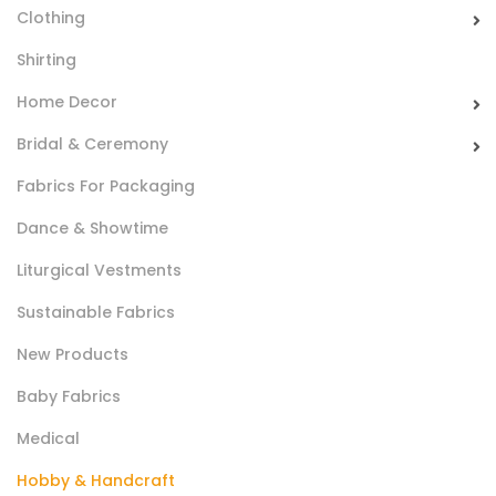
Clothing
Shirting
Home Decor
Bridal & Ceremony
Fabrics For Packaging
Dance & Showtime
Tessuto Hippye
Liturgical Vestments
100% Polyester fabric, smooth and durable with a wide card
of vivid colors prints. It is mainly used for carnival costumes
Sustainable Fabrics
manufacturing and decorations.
New Products
Baby Fabrics
Medical
Hobby & Handcraft