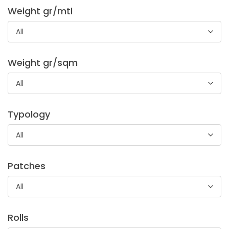
tovaglie, runner, ed articoli di arredo casa.
Weight gr/mtl
All
Weight gr/sqm
All
Tela Ricamo Lana Serena
Typology
Tela 100 % lana in altezza 170 cm ideale per il ricamo di
All
morbidi e caldi capi di abbigliamento, accessori moda ed
articoli di arredo casa.
Patches
All
Rolls