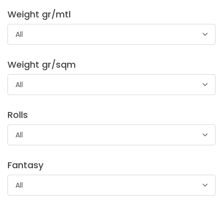
Tovagliato Arco
Weight gr/mtl
Tessuto 100 % cotone ideale per la produzione di tovaglie e
All
tovaglioli, perfetto anche per realizzare sacchetti per
bomboniere.
Weight gr/sqm
All
Rolls
All
Tovagliato Acacia
Fantasy
Tessuto 100 % cotone ideale per la produzione di tovaglie. Il
All
tessuto può essere ricamato.