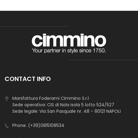
Tnt Decor As Color Gr 60
Non-sticky interlining, gives strenght and support in
clotthing. Also used as base to create collars, shoulders,
cuffs and as suport for clothes bias.
CONTACT INFO
Manifattura Foderami Cimmino S.r.l
Sede operativa: CIS di Nola isola 5 lotto 524/527
Sede legale: Via San Pasquale nr. 48 – 80121 NAPOLI
Phone.
(+39)0815108534
Rete Antiscivolo Carpet