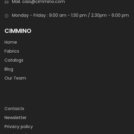
Mail.
ciao@cimmino.com
Rete antiscivolo per sottotappeti, cassetti, ripiani, vassoi e
Monday - Friday : 9:00 am - 1:30 pm / 2.30pm - 6:00 pm
moquette. Adatto per assicurare la tenuta perfetta.
Attutisce i rumori e rende il tappeto non scivoloso.
CIMMINO
Home
Fabrics
Catalogs
Blog
Our Team
Panno Tavolo Melton
Polyester/viscose table cloth, suitable as a table mat.
Available in several colours, it also lends itself to other uses.
Contacts
Newsletter
Privacy policy