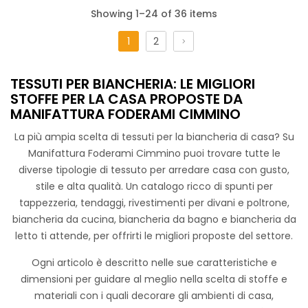
Showing 1–24 of 36 items
1
2
Cotone Digital Teens
TESSUTI PER BIANCHERIA: LE MIGLIORI
STOFFE PER LA CASA PROPOSTE DA
MANIFATTURA FODERAMI CIMMINO
La più ampia scelta di tessuti per la biancheria di casa? Su
STANDARD 100 by OEKO-TEX®
Manifattura Foderami Cimmino puoi trovare tutte le
diverse tipologie di tessuto per arredare casa con gusto,
Tessuto di cotone disponibile in una vasta gamma di
stile e alta qualità. Un catalogo ricco di spunti per
motivi, dai colori vivaci e accattivanti a grafiche dinamiche
tappezzeria, tendaggi, rivestimenti per divani e poltrone,
ispirate al mondo dello sport, questo tessuto stimola
biancheria da cucina, biancheria da bagno e biancheria da
l’immaginazione e si adatta perfettamente a ogni
letto ti attende, per offrirti le migliori proposte del settore.
personalità e interesse. Perfetto per realizzare biancheria
da letto, tende o accessori per la cameretta, è un’opzione
Ogni articolo è descritto nelle sue caratteristiche e
versatile e di alta qualità, pensata per offrire comfort e stile
dimensioni per guidare al meglio nella scelta di stoffe e
in ogni dettaglio.
materiali con i quali decorare gli ambienti di casa,