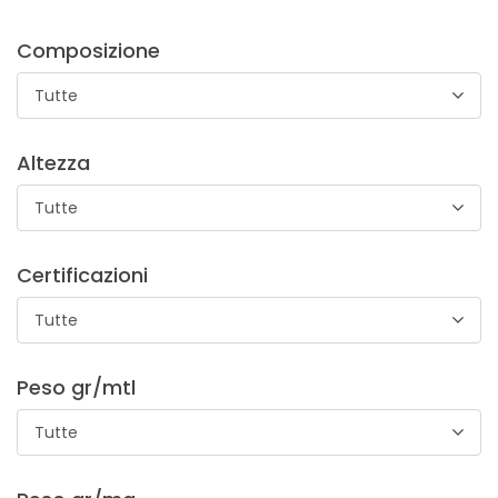
Composizione
Tutte
Trapunta Enfants D/F
Altezza
Trapunta di cotone double face con stampa a fantasia
Tutte
tema bambino. Si può utilizzare per biancheria da letto
bambino, hobbystica e arredamento
Certificazioni
Tutte
Peso gr/mtl
Tutte
Cotone Digital Show