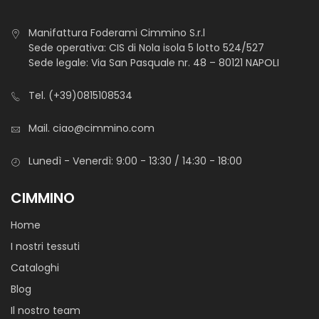
Manifattura Foderami Cimmino S.r.l
Sede operativa: CIS di Nola isola 5 lotto 524/527
Sede legale: Via San Pasquale nr. 48 – 80121 NAPOLI
Tel.
(+39)0815108534
Mail.
ciao@cimmino.com
Lenzuolo 3006 Dolce Con Angolo 180×200
Lenzuolo in puro lino fine e leggero, si presenta con mano
Lunedì - Venerdì: 9:00 - 13:30 / 14:30 - 18:00
fresca, lucentezza serica, rigidità e resistenza molto
elevata.
CIMMINO
Disponibile in bianco.
Home
I nostri tessuti
Cataloghi
Blog
Il nostro team