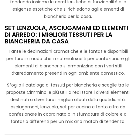
fondendo insieme le caratteristiche di funzionalità e le
esigenze estetiche che si richiedono agli elementi di
biancheria per la casa.
SET LENZUOLA, ASCIUGAMANI ED ELEMENTI
DI ARREDO: I MIGLIORI TESSUTI PER LA
BIANCHERIA DA CASA
Tante le declinazioni cromatiche e le fantasie disponibili
Spugna Misto Bamboo
per fare in modo che i materiali scelti per confezionare gli
elementi di biancheria si armonizzino con i vari stili
d’arredamento presenti in ogni ambiente domestico.
Sfoglia il catalogo di tessuti per biancheria e sceglie tra le
proposte Cimmino le più utili a realizzare i diversi elementi
STANDARD 100 by OEKO-TEX®
destinati a diventare i migliori alleati della quotidianità:
asciugamani, lenzuola, set per cucina e tanto altro da
La nostra
spugna in misto bamboo
con
certificazione
confezionare in coordinato o in sfumature di colore e di
OEKO-TEX®
, ideale per aziende B2B nel settore
fantasia differenti per un mix and match di tendenza.
dell’ospitalità, SPA e benessere. Realizzata con il 40% di fibre
di bamboo garantisce un’eccellente morbidezza e alta