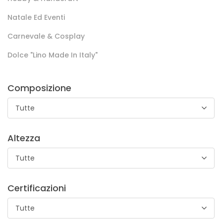
Natale Ed Eventi
Carnevale & Cosplay
Dolce "lino Made In Italy"
Rigatino Ticino
Composizione
Rigatino adatto per foderare tasche dei pantaloni
Tutte
Altezza
Tutte
Certificazioni
Rigatino Arno
Tutte