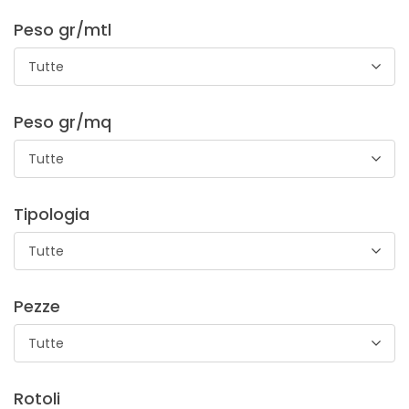
Peso gr/mtl
Tutte
STANDARD 100 by OEKO-TEX®
Peso gr/mq
Il rigatino è un tessuto caratterizzato da righe visibili sulla
Tutte
sua superficie, il che dona al tessuto un tocco distintivo . Le
tasche in rigatino possono essere integrate in capi di
abbigliamento come pantaloni, camicie o giacche.
Tipologia
Tutte
Pezze
Tutte
Raso Viareggio
Rotoli