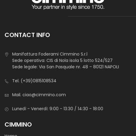
Lussuoso ed elegante che grazie ai suoi colori moda si
adatta per foderare e realizzare abiti da giorno e da sera,
gonne e giacche ed accessori moda.
CONTACT INFO
Manifattura Foderami Cimmino S.r.l
Sede operativa: CIS di Nola isola 5 lotto 524/527
Sede legale: Via San Pasquale nr. 48 – 80121 NAPOLI
Tel.
(+39)0815108534
Raso Saturno
Mail.
ciao@cimmino.com
Lunedì - Venerdì: 9:00 - 13:30 / 14:30 - 18:00
CIMMINO
STANDARD 100 by OEKO-TEX®