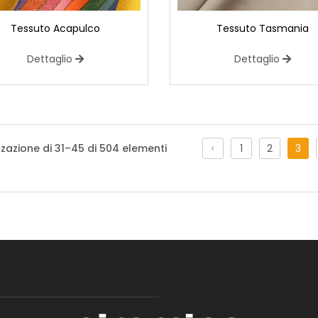
Tessuto Acapulco
Tessuto Tasmania
Dettaglio
Dettaglio
Paillettes Elastica Margot
Tessuto affascinante e versatile che unisc
zzazione di 31–45 di 504 elementi
1
2
3
una base elastica. Le paillettes, piccoli o
uniformemente sulla superficie del tess
base elastica aggiunge comfort e adatt
agevoli e una vestibilità avvolgente.
Maglina Metal Plissè Sabrina
Tessuto caratterizzato da una trama fless
conferiscono alla maglia una texture tr
tipo di tessuto è spesso utilizzato nell