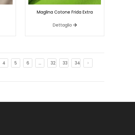
Maglina Cotone Frida Extra
Dettaglio
e l’eleganza delle paillettes con la flessibilità di
4
5
6
…
32
33
34
rnamenti scintillanti, sono distribuite
uto, creando un effetto luminoso e glamour. La
abilità al tessuto, consentendo movimenti
ibile e da pieghe regolari o plissè, che
idimensionale e un aspetto plissettato. Questo
a moda per creare capi che abbiano una superficie