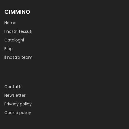
capi.
CIMMINO
Home
I nostri tessuti
Cataloghi
Blog
Il nostro team
Batista Lietta
Tela di cotone leggerissima con mano morbida. Adatto per
abbigliamento ed accessori femminili, camicia da notte e
Contatti
biancheria per bambini
Newsletter
Privacy policy
Cookie policy