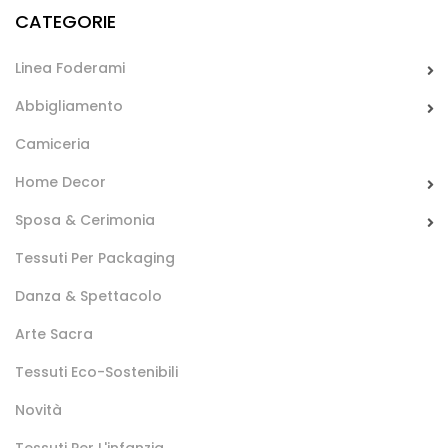
CATEGORIE
Linea Foderami
Abbigliamento
Camiceria
Indeformabile Leggero
Home Decor
Tela in 100% cotone di peso leggero utilizzato nella
camiceria per confezionare l’interno di colli e polsini.
Sposa & Cerimonia
Tessuti Per Packaging
Danza & Spettacolo
Arte Sacra
Tessuti Eco-Sostenibili
Novità
Damina Gloria