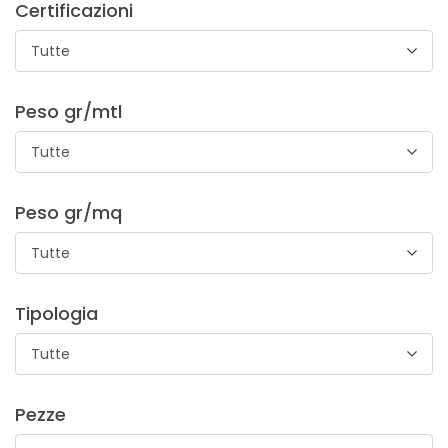
Certificazioni
Tutte
Peso gr/mtl
Marabou 491
Tutte
Sciarpa di piume naturali, ideale per la realizzazione di abiti,
accessori teatrali e carnevaleschi.
Peso gr/mq
Tutte
Tipologia
Tutte
Tessuto Zarina
Pezze