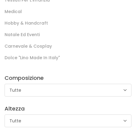
Tessuti Per L'infanzia
Tessuto per tovagliati. 100% Cotone in fantasia damina.
Medical
Hobby & Handcraft
Natale Ed Eventi
Carnevale & Cosplay
Dolce "lino Made In Italy"
Tessuto Toscana LNT
Composizione
Tessuto in policotone utilizzato nel mondo dell’home decor,
Tutte
per confezionare cuscini, copridivani, tovaglie con relativi
tovaglioli.
La cartella colori è molto ampia per adattarsi ad ogni tipo
Altezza
di arredamento.
Tutte