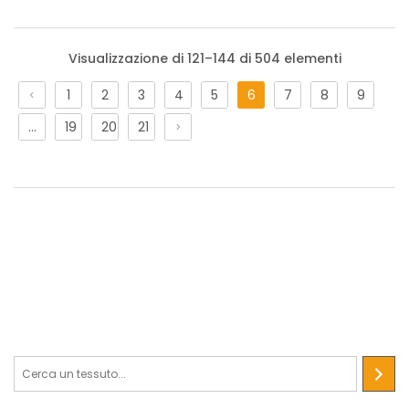
Visualizzazione di 121–144 di 504 elementi
1
2
3
4
5
6
7
8
9
Raso Caribe
…
19
20
21
STANDARD 100 by OEKO-TEX®
Tessuto in 100% Poliestere dall’aspetto piatto con grande
lucentezza sul diritto e opacità sul rovescio.
Ampiamente utilizzato per la realizzazione di abiti per il
Carnevale.