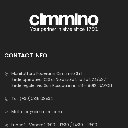
Organza Arcobaleno Unito
Tessuto in armatura tela, sottile trasparente con mano
rigida. L’aspetto è lucido.
Adatto a molteplici utilizzi.
CONTACT INFO
Manifattura Foderami Cimmino S.r.l
Sede operativa: CIS di Nola isola 5 lotto 524/527
Sede legale: Via San Pasquale nr. 48 – 80121 NAPOLI
Tel.
(+39)0815108534
Adesivo 880
Mail.
ciao@cimmino.com
Tessuto non tessuto, leggero, semitrasparente con resina
adesiva su un lato. Utilizzato per dare forma e sostegno ai
Lunedì - Venerdì: 9:00 - 13:30 / 14:30 - 18:00