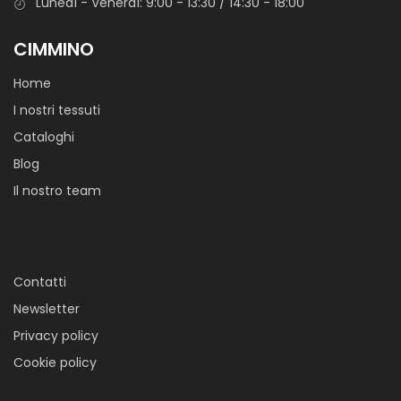
Lunedì - Venerdì: 9:00 - 13:30 / 14:30 - 18:00
CIMMINO
Vellutino Kenya
Home
Velluto di poliestere per abbigliamento casual leggero.
I nostri tessuti
Cataloghi
Blog
Il nostro team
Contatti
Vellutino Glitter Stretch
Newsletter
Vellutino bielastico glitterato argento su 6 colori attuali e
Privacy policy
sempre di tendenza. La caratteristica della mano morbida,
Cookie policy
della laminatura e del vellutato lo rendono adatto per gli
articoli della categoria danza e spettacolo.