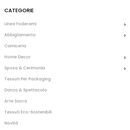
Puro cotone tinto in filo, fine e compatto, un tessuto
CATEGORIE
classico ideale per la realizzazione di grembiuli, accessori,
abbigliamento , bomboniere ed oggettistica.
Linea Foderami
Abbigliamento
Camiceria
Home Decor
Sposa & Cerimonia
Tessuti Per Packaging
Zanzariera Wanda
Danza & Spettacolo
solo i disegni 440 , 540 in altezza 145 cm sono in
promozione!
Arte Sacra
Tessuto adatto alla realizzazione di zanzariere per finestre
Tessuti Eco-Sostenibili
di diverse forme e dimensioni.
Novità