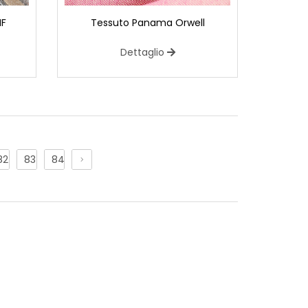
MF
Tessuto Panama Orwell
Dettaglio
raffinato, ideale per realizzare costumi da ballo
82
83
84
 fantasie vivaci, allegre e colorate che lo rendono
te per spettacoli di danza moderna.