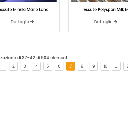
essuto Mirella Mano Lana
Tessuto Polyspan Milk 
Dettaglio
Dettaglio
Maglina Floccata Giverny
Mesh con floccatura floreale elegante e 
zzazione di 37–42 di 504 elementi
o abiti da sera.
1
2
3
4
5
6
7
8
9
10
…
Licra Stampata Iris
Tessuto bielastico disponibile in diverse
adatto per la realizzazione di body e tu
Licra Jupiter