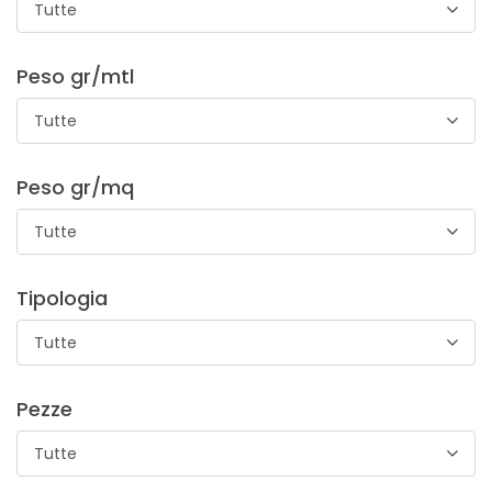
Tutte
Peso gr/mtl
Broccato Cadiz
Tutte
Broccato a tema floreale dai colori brillanti. E’ adatto per la
realizzazione di costumi e decorazioni carnevalesche, ma
anche per allestimenti scenografici di ogni genere.
Peso gr/mq
Tutte
Tipologia
Tutte
Tessuto Marmolada Resinato
Pezze
Tutte