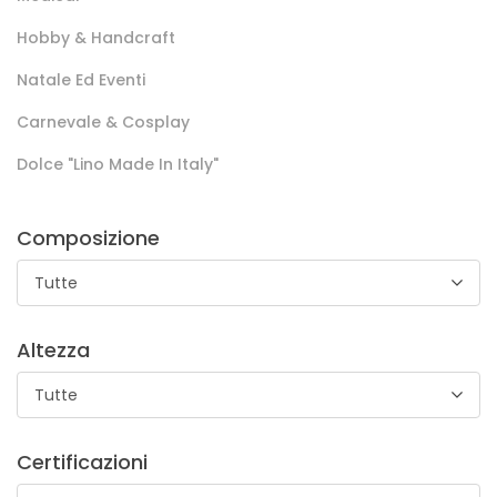
richiedono libertà di movimento e durata.
Hobby & Handcraft
Natale Ed Eventi
Carnevale & Cosplay
Dolce "lino Made In Italy"
Composizione
Broccato Manaus
Tutte
Broccato variopinto e dal tatto piacevole che si presta alla
realizzazione di costumi e decorazioni carnevalesche,
nonché a rappresentazioni scenografiche di ogni genere.
Altezza
Tutte
Certificazioni